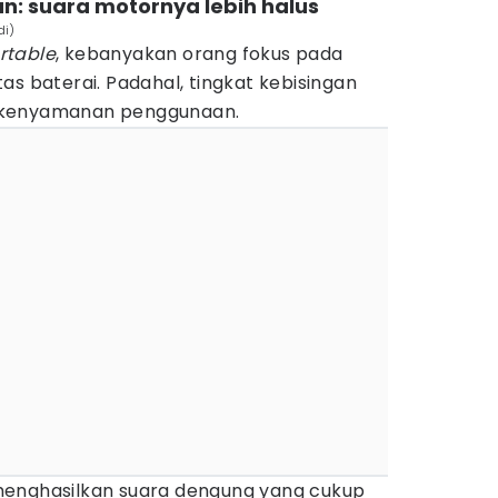
an: suara motornya lebih halus
di)
rtable
, kebanyakan orang fokus pada
as baterai. Padahal, tingkat kebisingan
 kenyamanan penggunaan.
menghasilkan suara dengung yang cukup