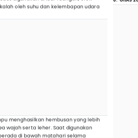
6
.
GIIAS 2
i kalah oleh suhu dan kelembapan udara
ampu menghasilkan hembusan yang lebih
rea wajah serta leher. Saat digunakan
u berada di bawah matahari selama