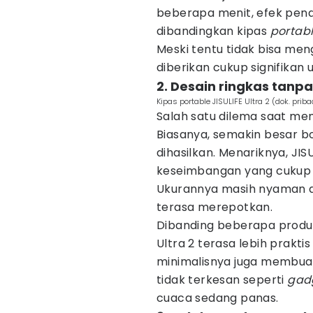
beberapa menit, efek pend
dibandingkan kipas
portab
Meski tentu tidak bisa me
diberikan cukup signifikan 
2. Desain ringkas tan
Kipas portable JISULIFE Ultra 2 (dok. priba
Salah satu dilema saat mem
Biasanya, semakin besar b
dihasilkan. Menariknya, JI
keseimbangan yang cukup b
Ukurannya masih nyaman d
terasa merepotkan.
Dibanding beberapa produk 
Ultra 2 terasa lebih prakti
minimalisnya juga membuat
tidak terkesan seperti
gad
cuaca sedang panas.