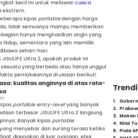
gkat kecil ini untuk melawan
cuaca
 ekstrem.
eberapa kipas
portable
dengan harga
eda, tidak semuanya mampu memberikan
bagian hanya menghasilkan angin yang
 hidup, sementara yang lain memiliki
dibawa sehari-hari.
JISULIFE Ultra 2, apakah produk ini
esuatu yang berbeda atau hanya unggul
fakta pemakaiannya di ulasan berikut!
asa: kualitas anginnya di atas rata-
Trendi
asa
di)
1
.
Gubern
kipas
portable entry-level
yang banyak
2
.
Prabow
edaan terbesar JISULIFE Ultra 2 langsung
3
.
Makan B
innya. Banyak kipas
portable
4
.
Nilai T
 yang menyebar dan kurang terasa ketika
5
.
Piala A
Saat digunakan di luar ruangan, efek