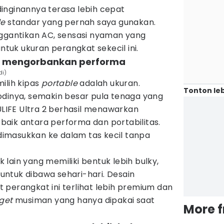
inginannya terasa lebih cepat
le
standar yang pernah saya gunakan.
nggantikan AC, sensasi nyaman yang
untuk ukuran perangkat sekecil ini.
pa mengorbankan performa
di)
ilih kipas
portable
adalah ukuran.
Tonton leb
odinya, semakin besar pula tenaga yang
SULIFE Ultra 2 berhasil menawarkan
aik antara performa dan portabilitas.
imasukkan ke dalam tas kecil tanpa
lain yang memiliki bentuk lebih bulky,
s untuk dibawa sehari-hari. Desain
 perangkat ini terlihat lebih premium dan
get
musiman yang hanya dipakai saat
More 