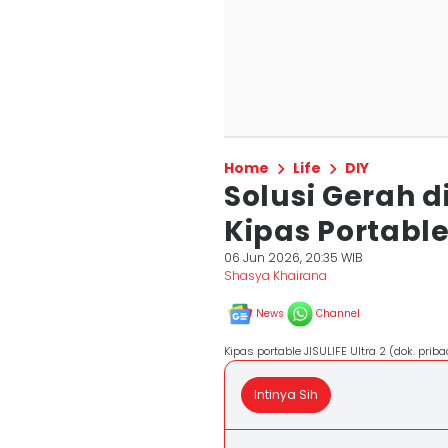
Home
Life
DIY
Solusi Gerah 
Kipas Portable 
06 Jun 2026, 20:35 WIB
Shasya Khairana
News
Channel
Kipas portable JISULIFE Ultra 2 (dok. priba
Intinya Sih