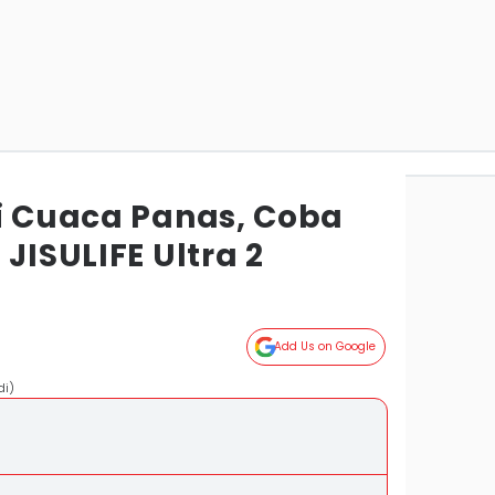
di Cuaca Panas, Coba
JISULIFE Ultra 2
Add Us on Google
di)