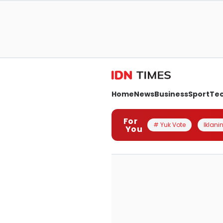
Home
News
Business
Sport
Te
For
# Yuk Vote
Iklanin
You