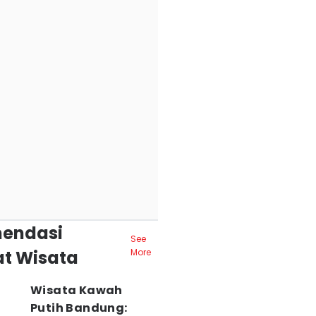
endasi
See
t Wisata
More
Wisata Kawah
Putih Bandung: