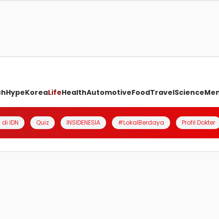
ch
Hype
Korea
Life
Health
Automotive
Food
Travel
Science
Me
 di IDN
Quiz
INSIDENESIA
#LokalBerdaya
Profil Dokter