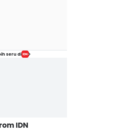
ih seru di
from IDN