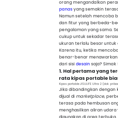
orang mengandalkan peran
panas
yang semakin terasa
Namun setelah mencoba b
dan fitur yang berbeda-b
pengalaman yang sama. Se
cukup untuk sekadar terasa
ukuran terlalu besar untuk 
Karena itu, ketika mencoba 
benar-benar menawarkan s
dari sisi
desain
saja? Simak 
1. Hal pertama yang ter
rata kipas portable bi
Kipas portable JISULIFE Ultra 2 (dok. priba
Jika dibandingkan dengan 
dijual di
marketplace
, perb
terasa pada hembusan ang
menghasilkan aliran udara
digunakan di area terbuka. 