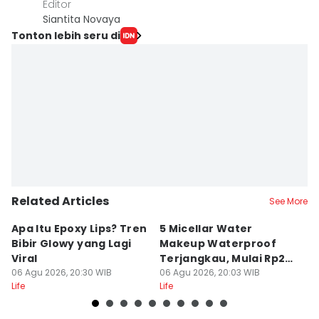
Editor
Siantita Novaya
Tonton lebih seru di
Related Articles
See More
Apa Itu Epoxy Lips? Tren
5 Micellar Water
5 
Bibir Glowy yang Lagi
Makeup Waterproof
K
Viral
Terjangkau, Mulai Rp20
C
06 Agu 2026, 20:30 WIB
Ribuan!
06 Agu 2026, 20:03 WIB
06
Life
Life
Lif