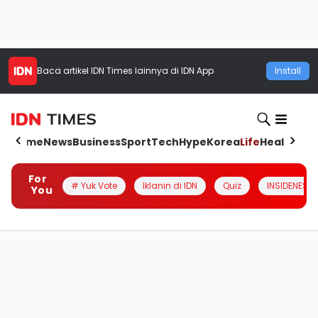
Baca artikel
IDN Times
lainnya di IDN App
Install
Home
News
Business
Sport
Tech
Hype
Korea
Life
Health
Aut
For
# Yuk Vote
Iklanin di IDN
Quiz
INSIDENESIA
You