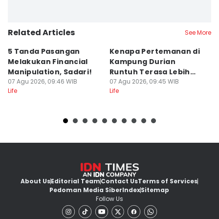
Related Articles
See More
5 Tanda Pasangan
Kenapa Pertemanan di
Ga
Melakukan Financial
Kampung Durian
P
Manipulation, Sadari!
Runtuh Terasa Lebih
M
07 Agu 2026, 09:46 WIB
Tulus?
07 Agu 2026, 09:45 WIB
07
Life
Life
Lif
About Us
Editorial Team
Contact Us
Terms of Services
Pedoman Media Siber
Index
Sitemap
Follow Us