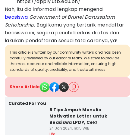
https://apply.utb.edu.bn/
Nah, itu dia informasi lengkap mengenai
beasiswa
Government of Brunei Darussalam
Scholarship.
Bagi kamu yang tertarik mendaftar
beasiswa ini, segera penuhi berkas di atas dan
lakukan pendaftaran sesuai tata caranya, ya!
This article is written by our community writers and has been
carefully reviewed by our editorial team. We strive to provide
the most accurate and reliable information, ensuring high
standards of quality, credibility, and trustworthiness.
Share Article
Curated For You
5 Tips Ampuh Menulis
Motivation Letter untuk
Beasiswa LPDP, Cek!
24 Jan 2024, 19:15 WIB
Life