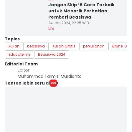
Jangan Skip! 6 Cara Terbaik
untuk Menarik Perhatian
Pemberi Beasiswa
24 Jan 2024, 22:25 WIB
Life
Topics
kuliah
beasiswa
Kuliah Gratis
perkuliahan
Brunei Da
Educate me
Beasiswa 2024
Editorial Team
Editor
Muhammad Tarmizi Murdianto
Tonton lebih seru di