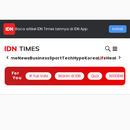
Baca artikel
IDN Times
lainnya di IDN App
Install
Home
News
Business
Sport
Tech
Hype
Korea
Life
Health
Aut
For
# Yuk Vote
Iklanin di IDN
Quiz
INSIDENESIA
You