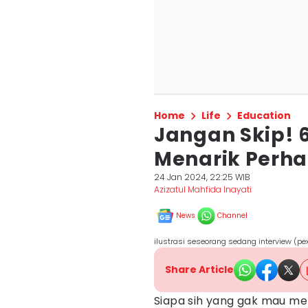
Home
Life
Education
Jangan Skip! 
Menarik Perha
24 Jan 2024, 22:25 WIB
Azizatul Mahfida Inayati
News
Channel
ilustrasi seseorang sedang interview (p
Share Article
Siapa sih yang gak mau m