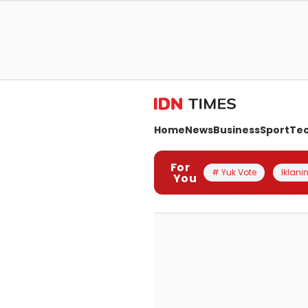
Home
News
Business
Sport
Te
For
# Yuk Vote
Iklanin
You