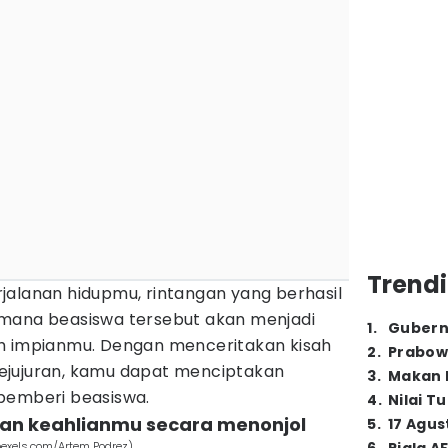
Trendi
jalanan hidupmu, rintangan yang berhasil
imana beasiswa tersebut akan menjadi
1
.
Gubern
ih impianmu. Dengan menceritakan kisah
2
.
Prabow
ejujuran, kamu dapat menciptakan
3
.
Makan B
pemberi beasiswa.
4
.
Nilai T
 dan keahlianmu secara menonjol
5
.
17 Agus
pexels.com/Artem Podrez)