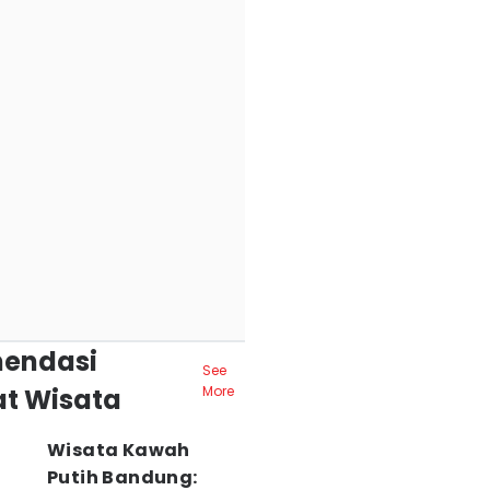
endasi
See
t Wisata
More
Wisata Kawah
Putih Bandung: