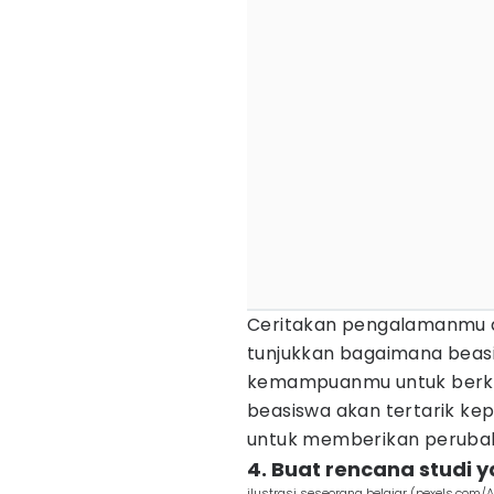
Ceritakan pengalamanmu da
tunjukkan bagaimana beas
kemampuanmu untuk berkont
beasiswa akan tertarik kep
untuk memberikan perubaha
4. Buat rencana studi ya
ilustrasi seseorang belajar (pexels.com/