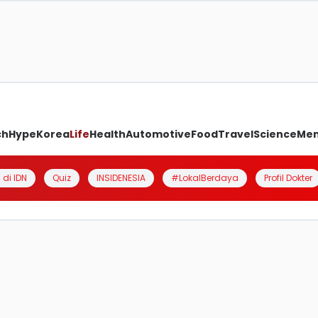
ch
Hype
Korea
Life
Health
Automotive
Food
Travel
Science
Me
 di IDN
Quiz
INSIDENESIA
#LokalBerdaya
Profil Dokter