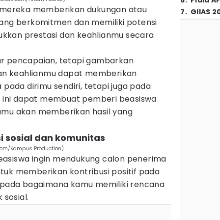
6
.
Piala A
in mereka memberikan dukungan atau
7
.
GIIAS 2
yang berkomitmen dan memiliki potensi
njukkan prestasi dan keahlianmu secara
ar pencapaian, tetapi gambarkan
n keahlianmu dapat memberikan
 pada dirimu sendiri, tetapi juga pada
al ini dapat membuat pemberi beasiswa
damu akan memberikan hasil yang
i sosial dan komunitas
.com/Kampus Production)
easiswa ingin mendukung calon penerima
tuk memberikan kontribusi positif pada
h pada bagaimana kamu memiliki rencana
sosial.