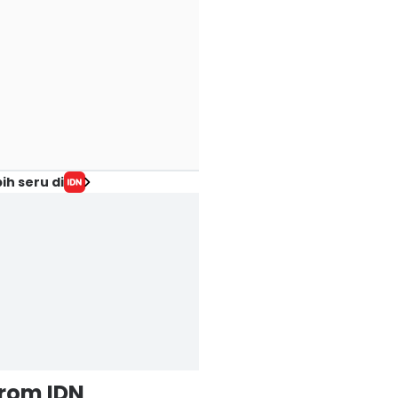
ih seru di
from IDN