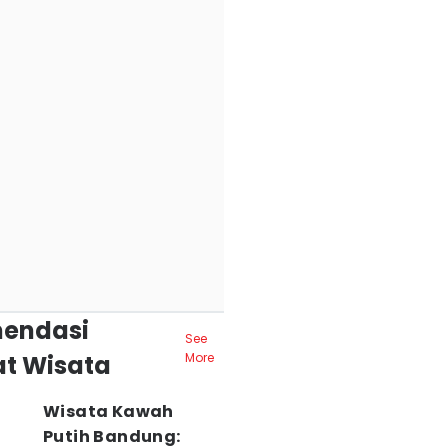
endasi
See
t Wisata
More
Wisata Kawah
Putih Bandung: