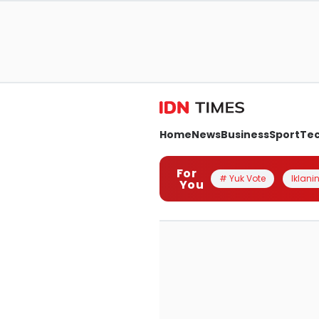
Home
News
Business
Sport
Te
For
# Yuk Vote
Iklanin
You