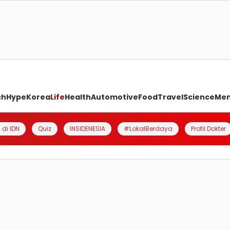
ch
Hype
Korea
Life
Health
Automotive
Food
Travel
Science
Me
 di IDN
Quiz
INSIDENESIA
#LokalBerdaya
Profil Dokter