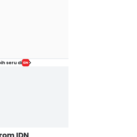
ih seru di
from IDN