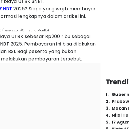
r biaya UTBK SNBT.
K
SNBT
2025? Siapa yang wajib membayar
formasi lengkapnya dalam artikel ini.
5 (pexels.com/Christina Morillo)
iaya UTBK sebesar Rp200 ribu sebagai
NBT 2025. Pembayaran ini bisa dilakukan
 dan BSI. Bagi peserta yang bukan
ib melakukan pembayaran tersebut.
Trendi
1
.
Gubern
2
.
Prabow
3
.
Makan B
4
.
Nilai T
5
.
17 Agus