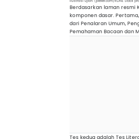
Ilustrasi ujian. (plexel.com/RDNE Stock pro
Berdasarkan laman resmi Ke
komponen dasar. Pertama, T
dari Penalaran Umum, Pe
Pemahaman Bacaan dan Menu
Tes kedua adalah Tes Litera