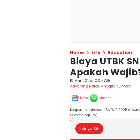
Home
Life
Education
Biaya UTBK SN
Apakah Wajib
19 Mar 2025, 10:00 WIB
Adyaning Raras Anggita Kumara
News
Channel
Konpers pembukaan SNPMB 2025 di Kemend
Suciatiningrum)
Intinya Sih