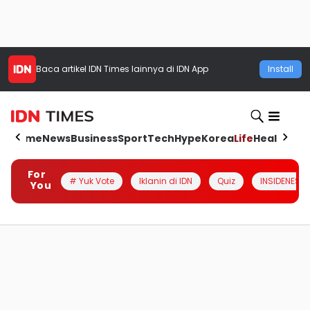
Baca artikel
IDN Times
lainnya di IDN App
Install
Home
News
Business
Sport
Tech
Hype
Korea
Life
Health
Aut
For
# Yuk Vote
Iklanin di IDN
Quiz
INSIDENESIA
You