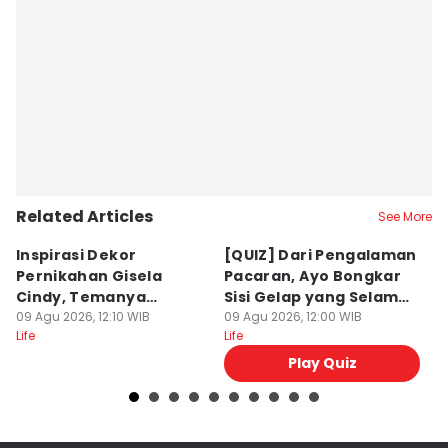
Related Articles
See More
Inspirasi Dekor
[QUIZ] Dari Pengalaman
I
Pernikahan Gisela
Pacaran, Ayo Bongkar
G
Cindy, Temanya
Sisi Gelap yang Selama
d
Romantic Garden!
09 Agu 2026, 12:10 WIB
Ini Disembunyikan
09 Agu 2026, 12:00 WIB
09
Life
Life
Lif
Play Quiz