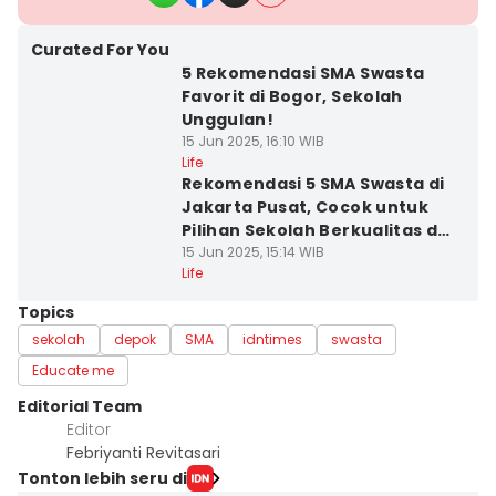
Curated For You
5 Rekomendasi SMA Swasta
Favorit di Bogor, Sekolah
Unggulan!
15 Jun 2025, 16:10 WIB
Life
Rekomendasi 5 SMA Swasta di
Jakarta Pusat, Cocok untuk
Pilihan Sekolah Berkualitas dan
Berkarakter
15 Jun 2025, 15:14 WIB
Life
Topics
sekolah
depok
SMA
idntimes
swasta
Educate me
Editorial Team
Editor
Febriyanti Revitasari
Tonton lebih seru di