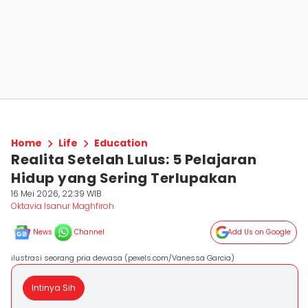
Home
Life
Education
Realita Setelah Lulus: 5 Pelajaran
Hidup yang Sering Terlupakan
16 Mei 2026, 22:39 WIB
Oktavia Isanur Maghfiroh
News
Channel
Add Us on Google
ilustrasi seorang pria dewasa (pexels.com/Vanessa Garcia)
Intinya Sih