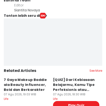
Editorial Team
Editor
Siantita Novaya
Tonton lebih seru di
Related Articles
See More
7 Gaya Makeup Baddie
[QUIZ] Dari Kebiasaan
7
ala Beauty Influencer,
Belajarmu, Kamu Tipe
Fr
Bold dan Berkarakter
Perfeksionis atau
M
07 Agu 2026, 19:03 WIB
Deadliner?
07 Agu 2026, 18:30 WIB
07
Life
Life
Lif
Play Quiz