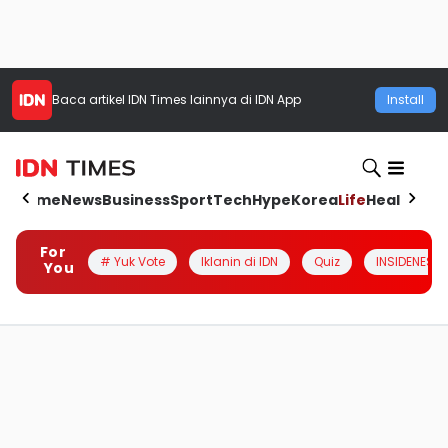
Baca artikel
IDN Times
lainnya di IDN App
Install
Home
News
Business
Sport
Tech
Hype
Korea
Life
Health
Aut
For
# Yuk Vote
Iklanin di IDN
Quiz
INSIDENESIA
You