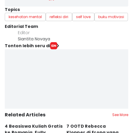
Topics
kesehatan mental
refleksi diri
self love
buku motivasi
Editorial Team
Editor
Siantita Novaya
Tonton lebih seru di
Related Articles
See More
4 Beasiswa Kuliah Gratis
7 OOTD Rebecca
B
ke Romania, Fully
Klopper di Eropa yang
A