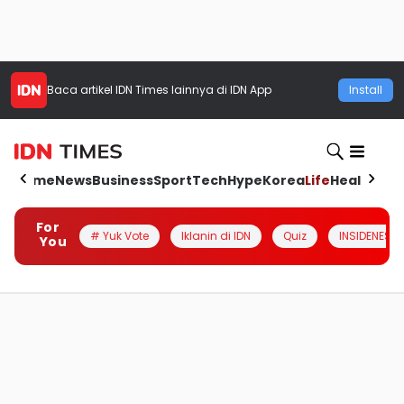
Baca artikel
IDN Times
lainnya di IDN App
Install
Home
News
Business
Sport
Tech
Hype
Korea
Life
Health
Aut
For
# Yuk Vote
Iklanin di IDN
Quiz
INSIDENESIA
You