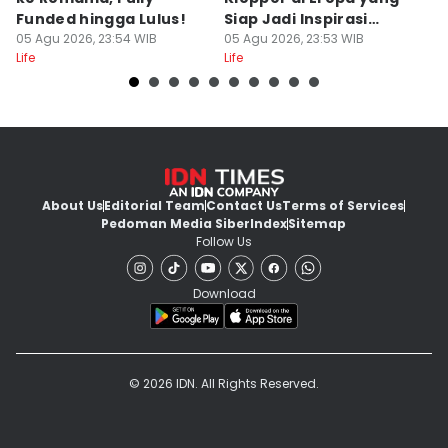
Funded hingga Lulus!
Siap Jadi Inspirasi
P
05 Agu 2026, 23:54 WIB
Summer Look
05 Agu 2026, 23:53 WIB
B
05
Life
Life
Lif
About Us
Editorial Team
Contact Us
Terms of Services
Pedoman Media Siber
Index
Sitemap
Follow Us
Download
© 2026 IDN. All Rights Reserved.