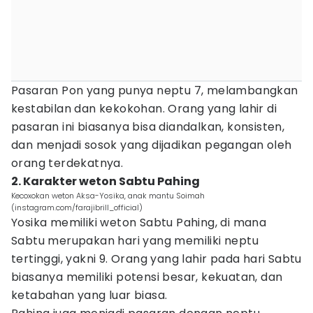
Pasaran Pon yang punya neptu 7, melambangkan
kestabilan dan kekokohan. Orang yang lahir di
pasaran ini biasanya bisa diandalkan, konsisten,
dan menjadi sosok yang dijadikan pegangan oleh
orang terdekatnya.
2. Karakter weton Sabtu Pahing
Kecoxokan weton Aksa-Yosika, anak mantu Soimah
(instagram.com/farajibrill_official)
Yosika memiliki weton Sabtu Pahing, di mana
Sabtu merupakan hari yang memiliki neptu
tertinggi, yakni 9. Orang yang lahir pada hari Sabtu
biasanya memiliki potensi besar, kekuatan, dan
ketabahan yang luar biasa.