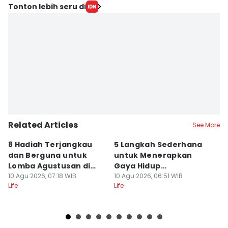
Tonton lebih seru di
Related Articles
See More
8 Hadiah Terjangkau
5 Langkah Sederhana
5
dan Berguna untuk
untuk Menerapkan
S
Lomba Agustusan di
Gaya Hidup
M
Kantor
10 Agu 2026, 07:18 WIB
Berkelanjutan
10 Agu 2026, 06:51 WIB
10
Life
Life
Lif