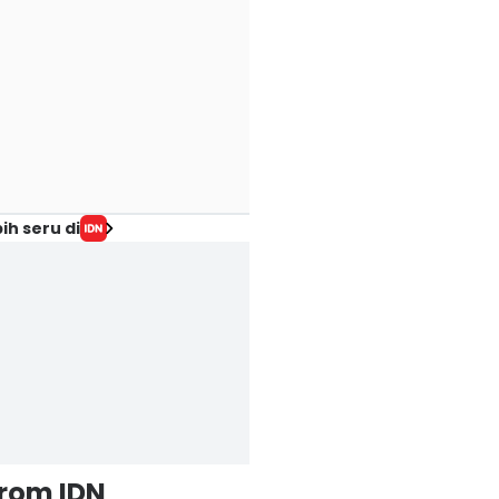
ih seru di
from IDN