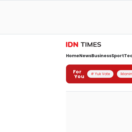
Home
News
Business
Sport
Te
For
# Yuk Vote
Iklanin
You