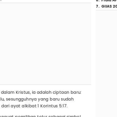
6
.
Piala A
7
.
GIIAS 2
 dalam Kristus, ia adalah ciptaan baru:
lu, sesungguhnya yang baru sudah
dari ayat alkibat 1 Korintus 5:17.
enguat pemilihan telur sebagai simbol