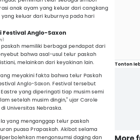
strasi anak ayam yang keluar dari cangkang
yang keluar dari kuburnya pada hari
ri Festival Anglo-Saxon
ay)
r paskah memiliki berbagai pendapat dari
nyebut bahwa asal-usul telur paskah
stiani, melainkan dari keyakinan lain.
Tonton leb
ang meyakini fakta bahwa telur Paskah
estival Anglo-Saxon. Festival tersebut
Eastre yang diperingati tiap musim semi
am setelah musim dingin," ujar Carole
 di Universitas Nebraska.
la yang menganggap telur paskah
aturan puasa Prapaskah. Akibat selama
More 
k diperbolehkan mengonsumsi daging dan