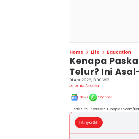
Home
Life
Education
Kenapa Paska
Telur? Ini Asa
01 Apr 2026, 13:00 WIB
Jeremia Ananta
News
Channel
ilustrasi telur paskah. (unsplash.com/B
Intinya Sih