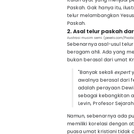
Paskah. Gak hanya itu, ilu
telur melambangkan Yesus 
Paskah.
2. Asal telur paskah da
ilustrasi musim semi. (pexels.com/Pixab
Sebenarnya asal-usul telu
beragam ahli. Ada yang me
bukan berasal dari umat Kri
"Banyak sekali
expert
y
awalnya berasal dari f
adalah perayaan Dewi 
sebagai kebangkitan al
Levin, Profesor Sejarah
Namun, sebenarnya ada pu
memiliki korelasi dengan 
puasa umat kristiani tida