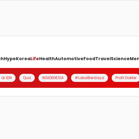
ch
Hype
Korea
Life
Health
Automotive
Food
Travel
Science
Me
 di IDN
Quiz
INSIDENESIA
#LokalBerdaya
Profil Dokter