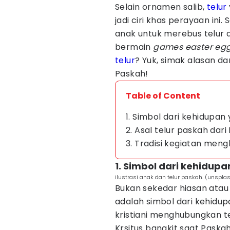
Selain ornamen salib,
telur
jadi ciri khas perayaan ini.
anak untuk merebus telur 
bermain
games
easter egg
telur
? Yuk, simak alasan da
Paskah!
Table of Content
1. Simbol dari kehidupan
2. Asal telur paskah dari
3. Tradisi kegiatan meng
1. Simbol dari kehidup
ilustrasi anak dan telur paskah. (unspla
Bukan sekedar hiasan atau
adalah simbol dari kehidup
kristiani menghubungkan t
Krsitus bangkit saat Paskah