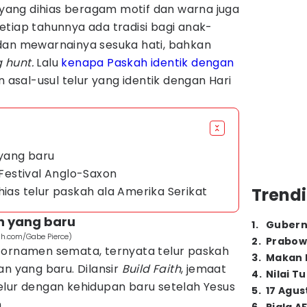
yang dihias beragam motif dan warna juga
 Setiap tahunnya ada tradisi bagi anak-
dan mewarnainya sesuka hati, bahkan
 hunt.
Lalu
kenapa Paskah identik dengan
n asal-usul telur yang identik dengan Hari
 yang baru
 Festival Anglo-Saxon
hias telur paskah ala Amerika Serikat
Trendi
an yang baru
1
.
Gubern
sh.com/Gabe Pierce)
2
.
Prabow
 ornamen semata, ternyata telur paskah
3
.
Makan B
an yang baru. Dilansir
Build Faith
, jemaat
4
.
Nilai T
elur dengan kehidupan baru setelah Yesus
5
.
17 Agus
.