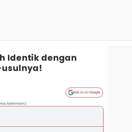
h Identik dengan
l-usulnya!
Add Us on Google
ianca Ackermann)