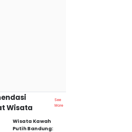
endasi
See
t Wisata
More
Wisata Kawah
Putih Bandung: