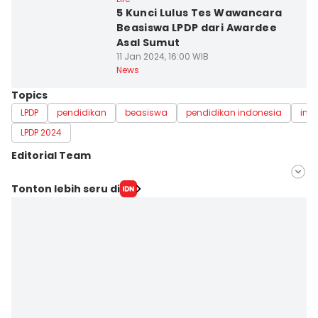
5 Kunci Lulus Tes Wawancara
Beasiswa LPDP dari Awardee
Asal Sumut
11 Jan 2024, 16:00 WIB
News
Topics
LPDP
pendidikan
beasiswa
pendidikan indonesia
inf
LPDP 2024
Editorial Team
Editor
Tonton lebih seru di
Ana Widiawati
Editor
Addina Zulfa Fa'izah