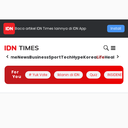
Baca artikel
IDN Times
lainnya di IDN App
Install
Home
News
Business
Sport
Tech
Hype
Korea
Life
Health
Aut
For
# Yuk Vote
Iklanin di IDN
Quiz
INSIDENESIA
You