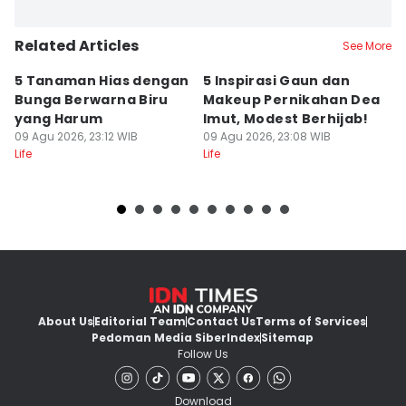
Related Articles
See More
5 Tanaman Hias dengan
5 Inspirasi Gaun dan
I
Bunga Berwarna Biru
Makeup Pernikahan Dea
Pi
yang Harum
Imut, Modest Berhijab!
U
09 Agu 2026, 23:12 WIB
09 Agu 2026, 23:08 WIB
09
Life
Life
Lif
About Us
Editorial Team
Contact Us
Terms of Services
Pedoman Media Siber
Index
Sitemap
Follow Us
Download