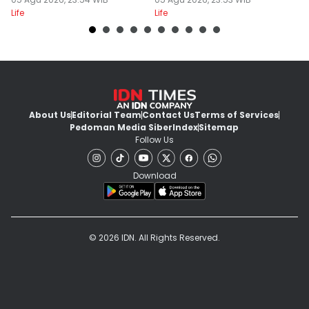
Summer Look
B
Life
Life
Lif
About Us
Editorial Team
Contact Us
Terms of Services
Pedoman Media Siber
Index
Sitemap
Follow Us
Download
© 2026 IDN. All Rights Reserved.