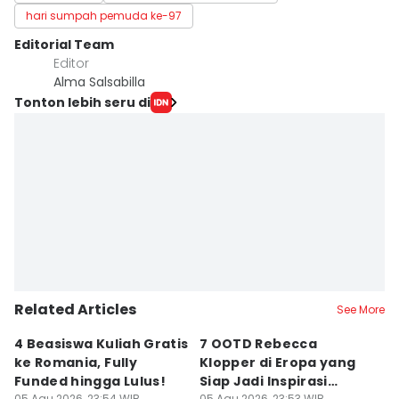
hari sumpah pemuda ke-97
Editorial Team
Editor
Alma Salsabilla
Tonton lebih seru di
Related Articles
See More
4 Beasiswa Kuliah Gratis
7 OOTD Rebecca
B
ke Romania, Fully
Klopper di Eropa yang
A
Funded hingga Lulus!
Siap Jadi Inspirasi
P
05 Agu 2026, 23:54 WIB
05 Agu 2026, 23:53 WIB
05