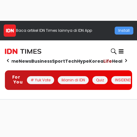
Baca artikel
IDN Times
lainnya di IDN App
Install
Home
News
Business
Sport
Tech
Hype
Korea
Life
Health
Aut
For
# Yuk Vote
Iklanin di IDN
Quiz
INSIDENESIA
You