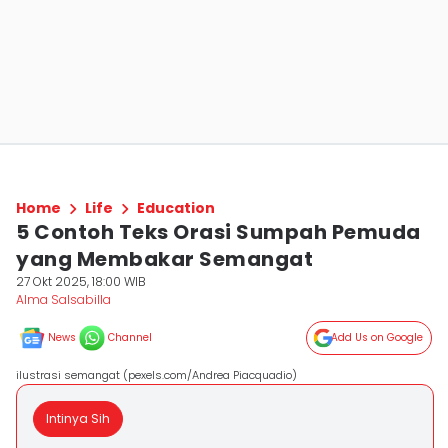
Home
Life
Education
5 Contoh Teks Orasi Sumpah Pemuda
yang Membakar Semangat
27 Okt 2025, 18:00 WIB
Alma Salsabilla
News
Channel
Add Us on Google
ilustrasi semangat (pexels.com/Andrea Piacquadio)
Intinya Sih