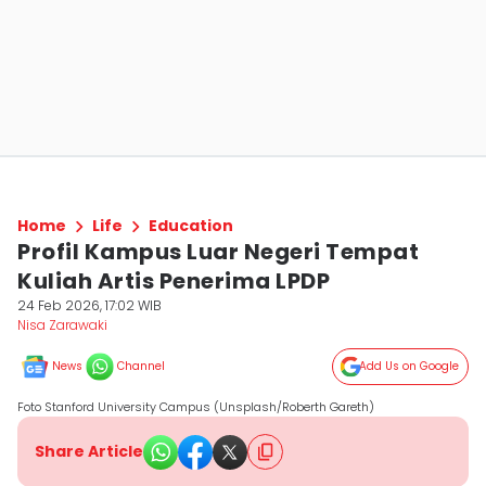
Home
Life
Education
Profil Kampus Luar Negeri Tempat
Kuliah Artis Penerima LPDP
24 Feb 2026, 17:02 WIB
Nisa Zarawaki
News
Channel
Add Us on Google
Foto Stanford University Campus (Unsplash/Roberth Gareth)
Share Article