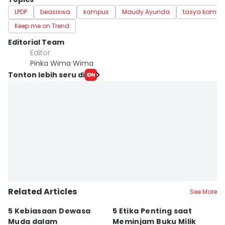
LPDP
beasiswa
kampus
Maudy Ayunda
tasya kamila
Keep me on Trend
Editorial Team
Editor
Pinka Wima Wima
Tonton lebih seru di
Related Articles
See More
5 Kebiasaan Dewasa
5 Etika Penting saat
5
Muda dalam
Meminjam Buku Milik
Di