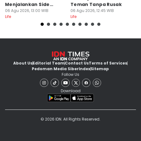
Menjalankan Side
Teman Tanpa Rusak
T
Hustle Online, Relate?
06 Agu 2026, 13:00 WIB
06 Agu 2026, 12:45 WIB
S
06
Life
Life
Lif
About Us
Editorial Team
Contact Us
Terms of Services
Pedoman Media Siber
Index
Sitemap
Follow Us
Download
© 2026 IDN. All Rights Reserved.