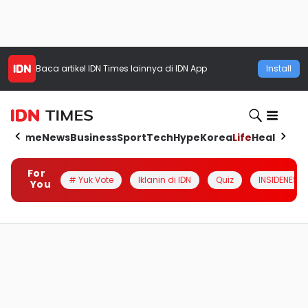
Baca artikel
IDN Times
lainnya di IDN App
Install
Home
News
Business
Sport
Tech
Hype
Korea
Life
Health
Aut
For
# Yuk Vote
Iklanin di IDN
Quiz
INSIDENESIA
You