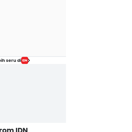
ih seru di
from IDN