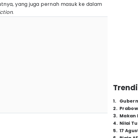
butnya, yang juga pernah masuk ke dalam
iction
.
Trendi
1
.
Gubern
2
.
Prabow
3
.
Makan B
4
.
Nilai T
5
.
17 Agus