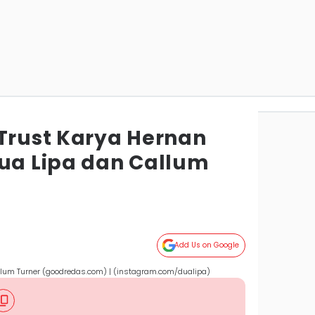
 Trust Karya Hernan
Dua Lipa dan Callum
Add Us on Google
llum Turner (goodredas.com) | (instagram.com/dualipa)