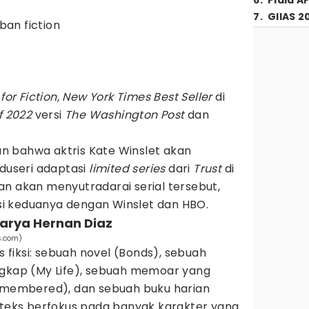
6
.
Piala A
7
.
GIIAS 2
rban fiction
e for Fiction, New York Times Best Seller
di
f 2022
versi
The Washington Post
dan
 bahwa aktris Kate Winslet akan
useri adaptasi
limited series
dari
Trust
di
an akan menyutradarai serial tersebut,
i keduanya dengan Winslet dan HBO.
 karya Hernan Diaz
s.com)
s fiksi: sebuah novel (Bonds), sebuah
ngkap (My Life), sebuah memoar yang
Remembered), dan sebuah buku harian
p teks berfokus pada banyak karakter yang