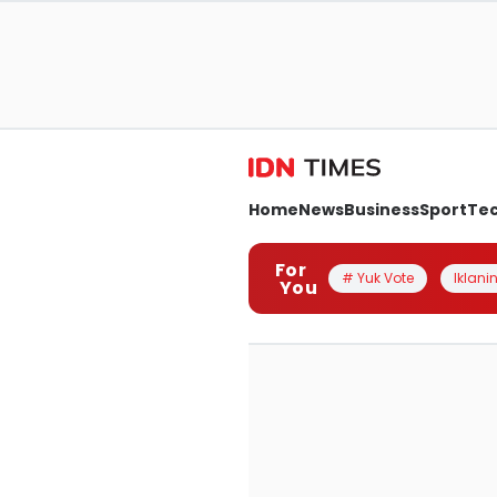
Home
News
Business
Sport
Te
For
# Yuk Vote
Iklanin
You