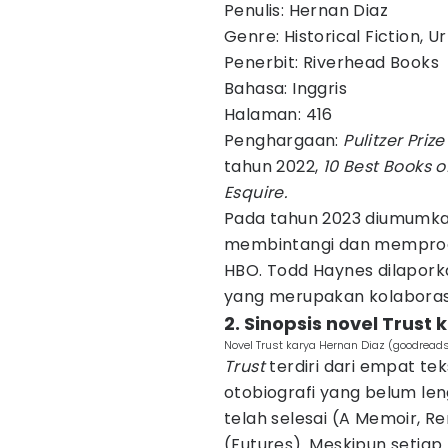
Penulis: Hernan Diaz
Genre: Historical Fiction, U
Penerbit: Riverhead Books
Bahasa: Inggris
Halaman: 416
Penghargaan:
Pulitzer Priz
tahun 2022,
10 Best Books o
Esquire.
Pada tahun 2023 diumumkan
membintangi dan memprod
HBO. Todd Haynes dilapork
yang merupakan kolaboras
2. Sinopsis novel Trust
Novel Trust karya Hernan Diaz (goodread
Trust
terdiri dari empat tek
otobiografi yang belum le
telah selesai (A Memoir, 
(Futures). Meskipun setia