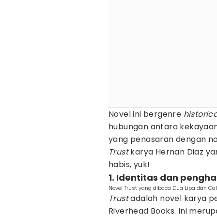
Novel ini bergenre
historica
hubungan antara kekayaan,
yang penasaran dengan nove
Trust
karya Hernan Diaz yang
habis, yuk!
1. Identitas dan pengh
Novel Trust yang dibaca Dua Lipa dan Ca
Trust
adalah novel karya pe
Riverhead Books. Ini meru