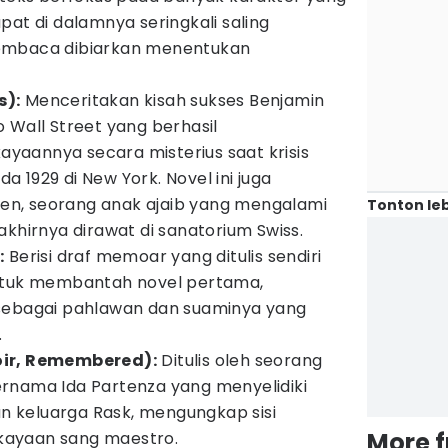
pat di dalamnya seringkali saling
embaca dibiarkan menentukan
s):
Menceritakan kisah sukses Benjamin
 Wall Street yang berhasil
aannya secara misterius saat krisis
 1929 di New York. Novel ini juga
elen, seorang anak ajaib yang mengalami
Tonton leb
akhirnya dirawat di sanatorium Swiss.
:
Berisi draf memoar yang ditulis sendiri
ntuk membantah novel pertama,
sebagai pahlawan dan suaminya yang
.
oir, Remembered):
Ditulis oleh seorang
rnama Ida Partenza yang menyelidiki
an keluarga Rask, mengungkap sisi
More 
kekayaan sang maestro.