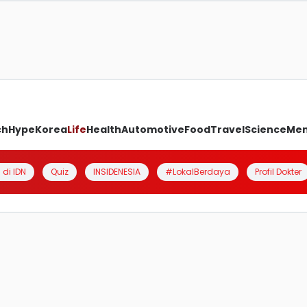
ch
Hype
Korea
Life
Health
Automotive
Food
Travel
Science
Me
 di IDN
Quiz
INSIDENESIA
#LokalBerdaya
Profil Dokter