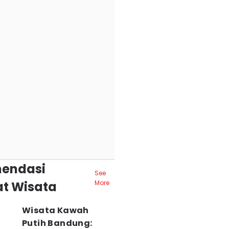
endasi
See
t Wisata
More
Wisata Kawah
Putih Bandung: