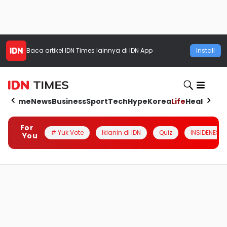
Baca artikel
IDN Times
lainnya di IDN App
Install
Home
News
Business
Sport
Tech
Hype
Korea
Life
Health
Aut
For
# Yuk Vote
Iklanin di IDN
Quiz
INSIDENESIA
You