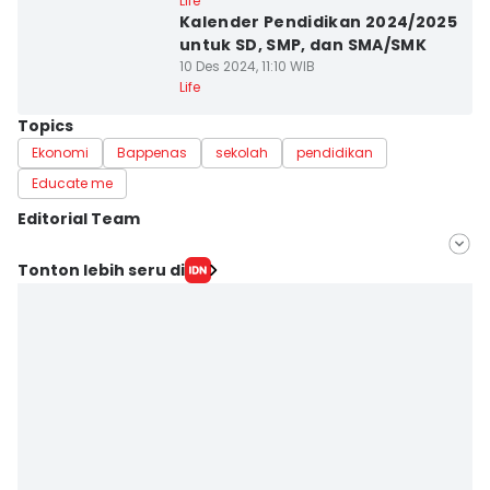
Life
Kalender Pendidikan 2024/2025
untuk SD, SMP, dan SMA/SMK
10 Des 2024, 11:10 WIB
Life
Topics
Ekonomi
Bappenas
sekolah
pendidikan
Educate me
Editorial Team
Editor
Tonton lebih seru di
Muhammad Tarmizi Murdianto
Editor
Hani Safanja