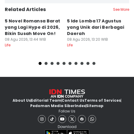
Related Articles
See More
5 Novel Romansa Barat
5 Ide Lomba 17 Agustus
5
yang Lagi Hype di 2026,
yang Unik dari Berbagai
K
Bikin Susah Move On!
Daerah
S
08 Agu 2026, 13:44 WIB
08 Agu 2026, 13:20 WIB
C
08
Life
Life
Lif
About Us
Editorial Team
Contact Us
Terms of Services
Pedoman Media Siber
Index
Sitemap
Follow Us
Download