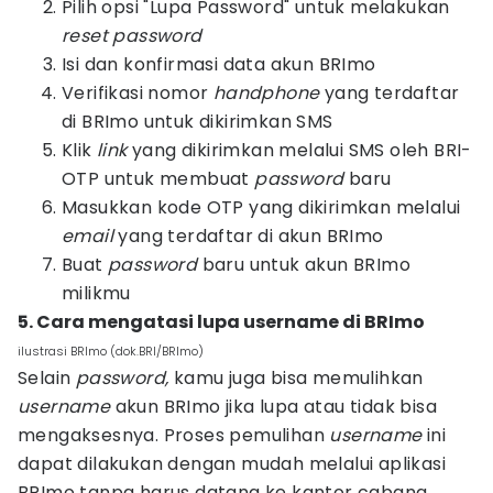
Pilih opsi "Lupa Password" untuk melakukan
reset password
Isi dan konfirmasi data akun BRImo
Verifikasi nomor
handphone
yang terdaftar
di BRImo untuk dikirimkan SMS
Klik
link
yang dikirimkan melalui SMS oleh BRI-
OTP untuk membuat
password
baru
Masukkan kode OTP yang dikirimkan melalui
email
yang terdaftar di akun BRImo
Buat
password
baru untuk akun BRImo
milikmu
5. Cara mengatasi lupa username di BRImo
ilustrasi BRImo (dok.BRI/BRImo)
Selain
password,
kamu juga bisa memulihkan
username
akun BRImo jika lupa atau tidak bisa
mengaksesnya. Proses pemulihan
username
ini
dapat dilakukan dengan mudah melalui aplikasi
BRImo tanpa harus datang ke kantor cabang.