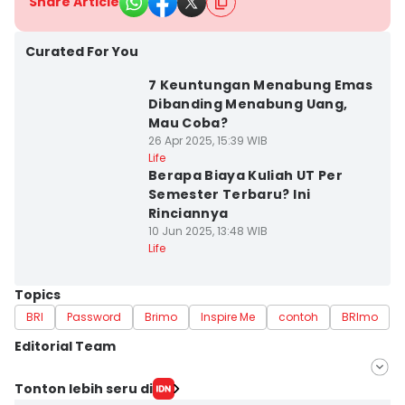
Share Article
Curated For You
7 Keuntungan Menabung Emas
Dibanding Menabung Uang,
Mau Coba?
26 Apr 2025, 15:39 WIB
Life
Berapa Biaya Kuliah UT Per
Semester Terbaru? Ini
Rinciannya
10 Jun 2025, 13:48 WIB
Life
Topics
BRI
Password
Brimo
Inspire Me
contoh
BRImo
Editorial Team
Editor
Tonton lebih seru di