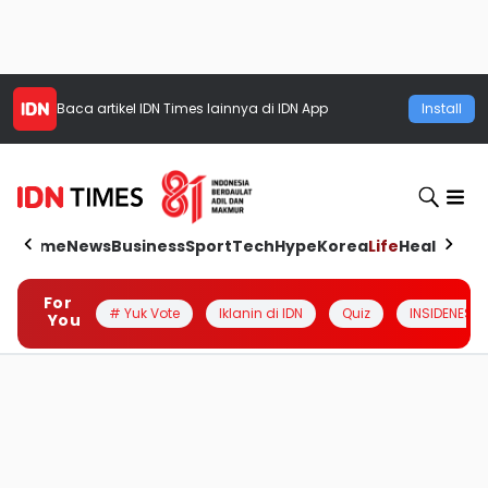
Baca artikel
IDN Times
lainnya di IDN App
Install
Home
News
Business
Sport
Tech
Hype
Korea
Life
Health
Aut
For
# Yuk Vote
Iklanin di IDN
Quiz
INSIDENESIA
You