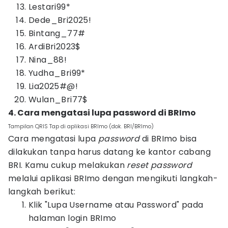
Lestari99*
Dede_Bri2025!
Bintang_77#
ArdiBri2023$
Nina_88!
Yudha_Bri99*
Lia2025#@!
Wulan_Bri77$
4. Cara mengatasi lupa password di BRImo
Tampilan QRIS Tap di aplikasi BRImo (dok. BRI/BRImo)
Cara mengatasi lupa
password
di BRImo bisa
dilakukan tanpa harus datang ke kantor cabang
BRI. Kamu cukup melakukan
reset password
melalui aplikasi BRImo dengan mengikuti langkah-
langkah berikut:
Klik "Lupa Username atau Password" pada
halaman login BRImo