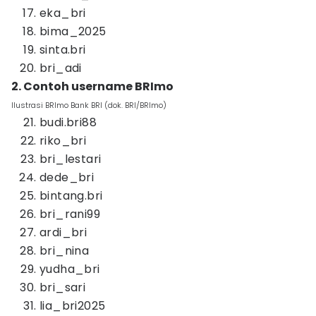
eka_bri
bima_2025
sinta.bri
bri_adi
2. Contoh username BRImo
Ilustrasi BRImo Bank BRI (dok. BRI/BRImo)
budi.bri88
riko_bri
bri_lestari
dede_bri
bintang.bri
bri_rani99
ardi_bri
bri_nina
yudha_bri
bri_sari
lia_bri2025