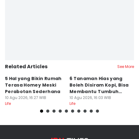
Nafi Khoiriyah
Editor
Fahreza Murnanda
Related Articles
See More
5 Hal yang Bikin Rumah
6 Tanaman Hias yang
5
Terasa Homey Meski
Boleh Disiram Kopi, Bisa
Q
Perabotan Sederhana
Membantu Tumbuh
S
10 Agu 2026, 16:27 WIB
Optimal
10 Agu 2026, 16:03 WIB
10
Life
Life
Lif