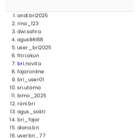
andi.bri2025
rina_123
dwi.safira
agusBRI88
user_bri2025
fitri.akun
bri
.novita
fajaronline
bri_user01
sri.utama
bimo_2025
rani.bri
agus_sakti
bri_fajar
diana.bri
userbri_77