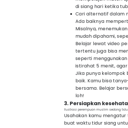
di siang hari ketika t
Cari alternatif dala
Ada baiknya memperti
Misalnya, menemukan t
mudah dipahami, sep
Belajar lewat video pe
tertentu juga bisa me
seperti menggunakan t
istirahat 5 menit, agar 
Jika punya kelompok be
baik. Kamu bisa tanya-
bersama. Belajar bers
loh!
3. Persiapkan kesehata
Ilustrasi perempuan muslim sedang tidu
Usahakan kamu mengatur ti
buat waktu tidur siang unt