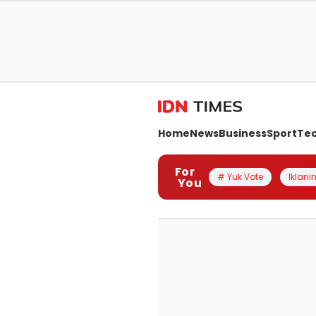
Home
News
Business
Sport
Te
For
# Yuk Vote
Iklanin
You