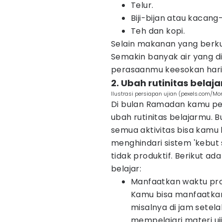
Telur.
Biji-bijan atau kacan
Teh dan kopi.
Selain makanan yang berkua
Semakin banyak air yang d
perasaanmu keesokan hari
2. Ubah rutinitas belaj
Ilustrasi persiapan ujian (pexels.com/Mo
Di bulan Ramadan kamu per
ubah rutinitas belajarmu. 
semua aktivitas bisa kamu
menghindari sistem 'kebu
tidak produktif. Berikut a
belajar:
Manfaatkan waktu pro
Kamu bisa manfaatkan
misalnya di jam setel
mempelajari materi uji