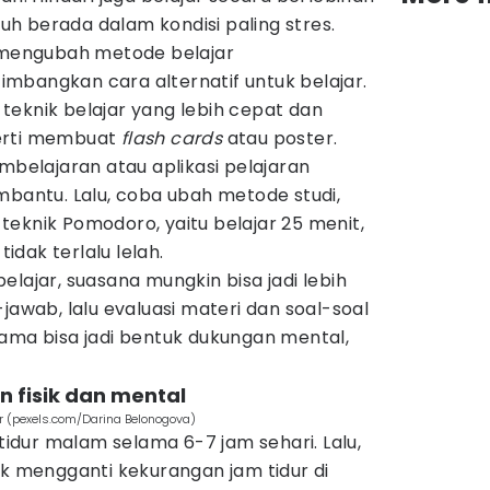
ubuh berada dalam kondisi paling stres.
m mengubah metode belajar
mbangkan cara alternatif untuk belajar.
eknik belajar yang lebih cepat dan
erti membuat
flash cards
atau poster.
mbelajaran atau aplikasi pelajaran
mbantu. Lalu, coba ubah metode studi,
eknik Pomodoro, yaitu belajar 25 menit,
tidak terlalu lelah.
lajar, suasana mungkin bisa jadi lebih
jawab, lalu evaluasi materi dan soal-soal
ama bisa jadi bentuk dukungan mental,
n fisik dan mental
r (pexels.com/Darina Belonogova)
dur malam selama 6-7 jam sehari. Lalu,
uk mengganti kekurangan jam tidur di