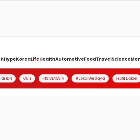
ch
Hype
Korea
Life
Health
Automotive
Food
Travel
Science
Me
 di IDN
Quiz
INSIDENESIA
#LokalBerdaya
Profil Dokter