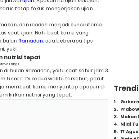
ya jadwal
ujian
. Apakah itu ujian sekolah,
an harus tetap fokus mengerjakan ujian
makan, dan ibadah menjadi kunci utama
kus saat ujian. Nah, buat kamu yang
i bulan
Ramadan
, ada beberapa tips
ni, yuk!
 nutrisi tepat
stavo Fring)
 di bulan Ramadan, yaitu saat sahur jam 3
am 6 sore. Di kedua waktu tersebut, perut
ngga membuat kamu menyantap apapun di
Trendi
ikirkan nutrisi yang tepat.
1
.
Gubern
2
.
Prabow
3
.
Makan B
4
.
Nilai T
5
.
17 Agus