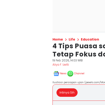
Home
Life
Education
4 Tips Puasa s
Tetap Fokus d
19 Feb 2026, 14:03 WIB
Aliya F. Izetti
News
Channel
Ilustrasi persiapan ujian (pexels.com/Mo
Intinya Sih