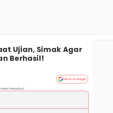
aat Ujian, Simak Agar
an Berhasil!
Add Us on Google
nstera Production)