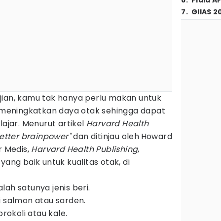
6
.
Piala A
7
.
GIIAS 2
jian, kamu tak hanya perlu makan untuk
a meningkatkan daya otak sehingga dapat
jar. Menurut artikel
Harvard Health
better brainpower"
dan ditinjau oleh
Howard
r Medis,
Harvard Health Publishing
,
g baik untuk kualitas otak, di
ah satunya jenis beri.
i salmon atau sarden.
brokoli atau kale.