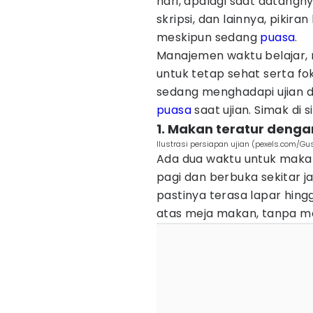
hari, apalagi saat datangn
skripsi, dan lainnya, pikir
meskipun sedang
puasa
.
Manajemen waktu belajar, 
untuk tetap sehat serta fo
sedang menghadapi ujian d
puasa
saat ujian. Simak di si
1. Makan teratur dengan
Ilustrasi persiapan ujian (pexels.com/Gu
Ada dua waktu untuk makan
pagi dan berbuka sekitar j
pastinya terasa lapar hi
atas meja makan, tanpa mem