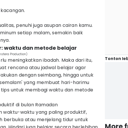
g-kacangan.
litas, penuhi juga asupan cairan kamu.
iminum setiap malam, semakin baik
nya.
ar: waktu dan metode belajar
nstera Production)
Tonton leb
lu meningkatkan ibadah. Maka dari itu,
Buat rencana atau jadwal belajar agar
 lakukan dengan seimbang, hingga untuk
t semalam' yang membuat hari-harimu
da tips untuk membagi waktu dan metode
duktif di bulan Ramadan
 waktu-waktu yang paling produktif,
ah berbuka atau menjelang tidur untuk
More 
an. Hindari juga belajar secara berlebihan