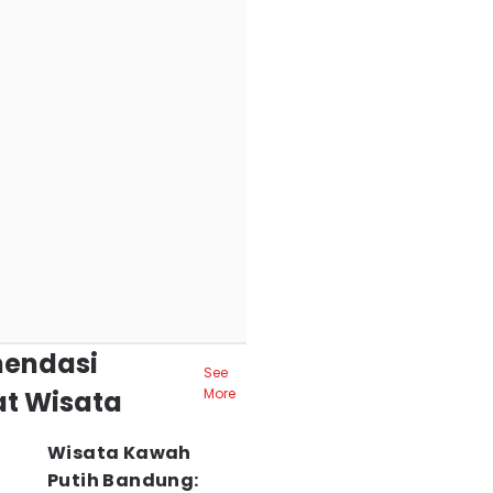
endasi
See
t Wisata
More
Wisata Kawah
Putih Bandung: