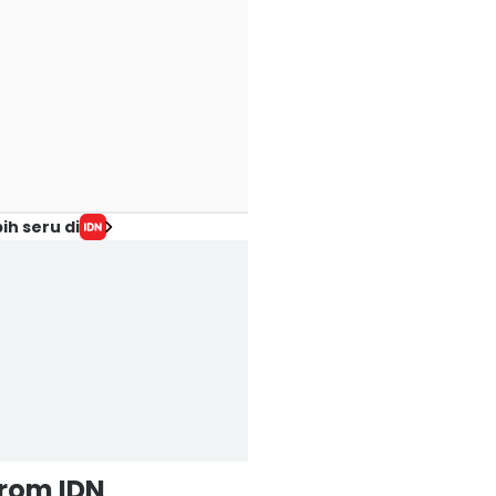
ih seru di
from IDN