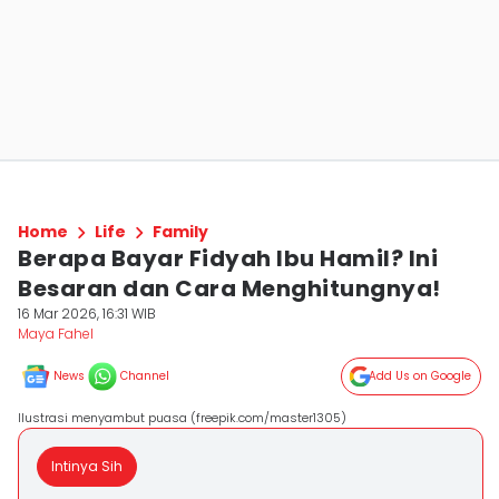
Home
Life
Family
Berapa Bayar Fidyah Ibu Hamil? Ini
Besaran dan Cara Menghitungnya!
16 Mar 2026, 16:31 WIB
Maya Fahel
News
Channel
Add Us on Google
Ilustrasi menyambut puasa (freepik.com/master1305)
Intinya Sih