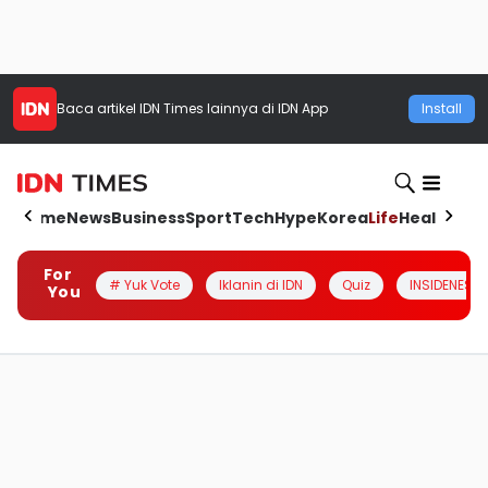
Baca artikel
IDN Times
lainnya di IDN App
Install
Home
News
Business
Sport
Tech
Hype
Korea
Life
Health
Aut
For
# Yuk Vote
Iklanin di IDN
Quiz
INSIDENESIA
You