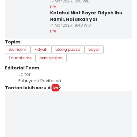
16 Mar 2026, 16:18 WIB
Life
Ketahui Niat Bayar Fidyah Ibu
Hamil, Hafalkan ya!
14 Mar 2026, 19:48 WIB
Life
Topics
ibu hamil
Fidyah
utang puasa
bayar
Educate me
perhitungan
Editorial Team
Editor
Febriyanti Revitasari
Tonton lebih seru di