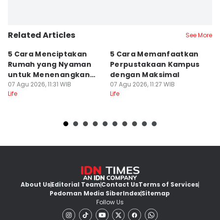
Related Articles
See More
5 Cara Menciptakan
5 Cara Memanfaatkan
5
Rumah yang Nyaman
Perpustakaan Kampus
M
untuk Menenangkan
dengan Maksimal
B
Pikiran
07 Agu 2026, 11:31 WIB
07 Agu 2026, 11:27 WIB
Fl
07
Life
Life
Lif
About Us
Editorial Team
Contact Us
Terms of Services
Pedoman Media Siber
Index
Sitemap
Follow Us