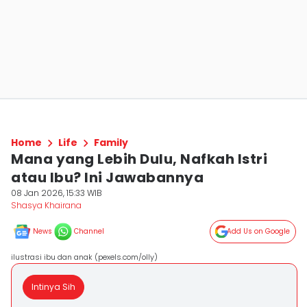
Home
Life
Family
Mana yang Lebih Dulu, Nafkah Istri
atau Ibu? Ini Jawabannya
08 Jan 2026, 15:33 WIB
Shasya Khairana
News
Channel
Add Us on Google
ilustrasi ibu dan anak (pexels.com/olly)
Intinya Sih