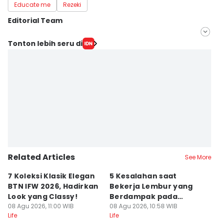
Educate me
Rezeki
Editorial Team
Editor
Tonton lebih seru di
Muhammad Tarmizi Murdianto
Editor
Delvia Y Oktaviani
Related Articles
See More
7 Koleksi Klasik Elegan
5 Kesalahan saat
A
BTN IFW 2026, Hadirkan
Bekerja Lembur yang
B
Look yang Classy!
Berdampak pada
S
08 Agu 2026, 11:00 WIB
Produktivitas
08 Agu 2026, 10:58 WIB
08
Life
Life
Lif