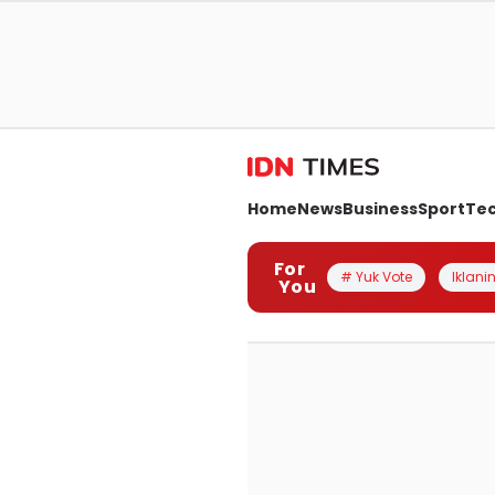
Home
News
Business
Sport
Te
For
# Yuk Vote
Iklanin
You