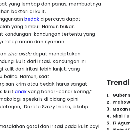
pat yang lembap dan panas, membuatnya
n bakteri di kulit.
penggunaan
bedak
dipercaya dapat
lah yang timbul. Namun bukan
at kandungan-kandungan tertentu yang
ayi tetap aman dan nyaman.
gan
zinc oxide
dapat menciptakan
ngi kulit dari iritasi. Kandungan ini
kulit dari iritasi lebih lanjut, yang
u balita. Namun, saat
Trendi
apisan krim atau bedak harus sangat
s kulit
anak
yang benar-benar kering,”
1
.
Gubern
makologi, spesialis di bidang opini
2
.
Prabow
eterjen, Dorota Szczytnicka, dikutip
3
.
Makan B
.
4
.
Nilai T
5
.
17 Agus
asalahan gatal dan iritasi pada kulit bayi