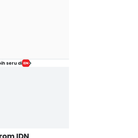
ih seru di
from IDN