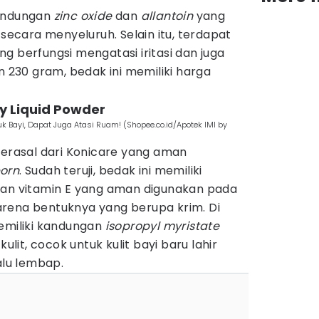
kandungan
zinc oxide
dan
allantoin
yang
 secara menyeluruh. Selain itu, terdapat
g berfungsi mengatasi iritasi dan juga
n 230 gram, bedak ini memiliki harga
by Liquid Powder
 Bayi, Dapat Juga Atasi Ruam! (Shopee.co.id/Apotek IMI by
berasal dari Konicare yang aman
orn
. Sudah teruji, bedak ini memiliki
an vitamin E yang aman digunakan pada
 karena bentuknya yang berupa krim. Di
memiliki kandungan
isopropyl myristate
it, cocok untuk kulit bayi baru lahir
alu lembap.