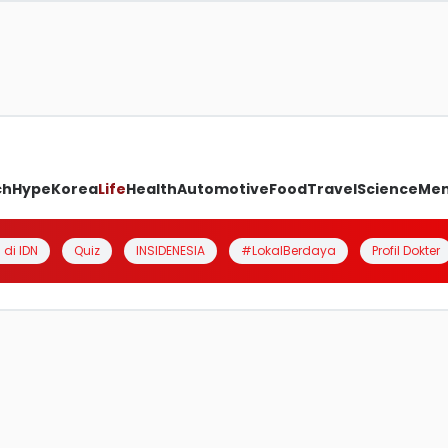
ch
Hype
Korea
Life
Health
Automotive
Food
Travel
Science
Me
 di IDN
Quiz
INSIDENESIA
#LokalBerdaya
Profil Dokter