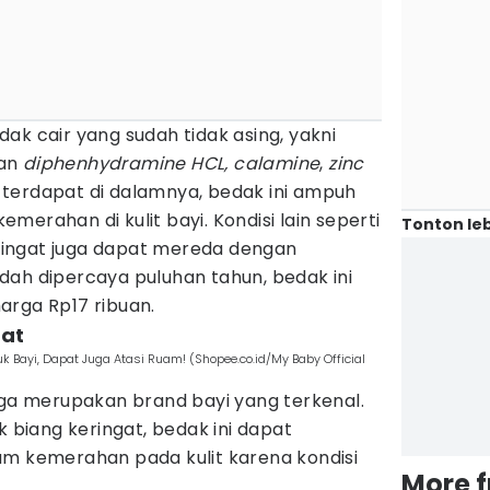
ak cair yang sudah tidak asing, yakni
gan
diphenhydramine HCL, calamine
,
zinc
terdapat di dalamnya, bedak ini ampuh
erahan di kulit bayi. Kondisi lain seperti
Tonton leb
keringat juga dapat mereda dengan
dah dipercaya puluhan tahun, bedak ini
arga Rp17 ribuan.
gat
 Bayi, Dapat Juga Atasi Ruam! (Shopee.co.id/My Baby Official
uga merupakan brand bayi yang terkenal.
k biang keringat, bedak ini dapat
am kemerahan pada kulit karena kondisi
More 