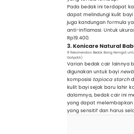
Pada bedak ini terdapat 
dapat melindungi kulit bayi
juga kandungan formula yan
anti-inflamasi. Untuk ukura
Rp19.400.
3. Konicare Natural Ba
8 Rekomendasi Bedak Biang Keringat untuk
GoApotik)
Varian bedak cair lainnya 
digunakan untuk bayi
newb
komposisi
tapioca starch
d
kulit bayi sejak baru lahir
dalamnya, bedak cair ini 
yang dapat melembapkan kul
yang sensitif dan harus sel