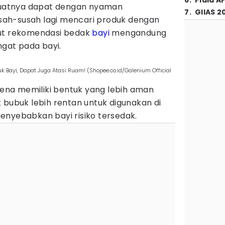
6
.
Piala A
uatnya dapat dengan nyaman
7
.
GIIAS 2
susah-susah lagi mencari produk dengan
kut rekomendasi bedak
bayi
mengandung
ngat pada bayi.
 Bayi, Dapat Juga Atasi Ruam! (Shopee.co.id/Galenium Official
arena memiliki bentuk yang lebih aman
 bubuk lebih rentan untuk digunakan di
enyebabkan bayi risiko tersedak.