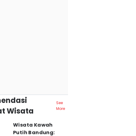
endasi
See
t Wisata
More
Wisata Kawah
Putih Bandung: