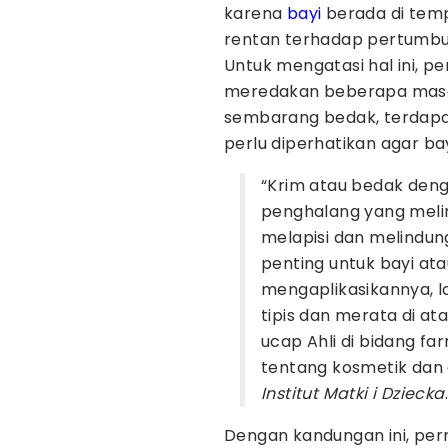
karena
bayi
berada di tem
rentan terhadap pertumbuha
Untuk mengatasi hal ini, 
meredakan beberapa masa
sembarang bedak, terdap
perlu diperhatikan agar b
“Krim atau bedak den
penghalang yang melindu
melapisi dan melindungi 
penting untuk bayi ata
mengaplikasikannya, l
tipis dan merata di ata
ucap Ahli di bidang far
tentang kosmetik dan d
Institut Matki i Dziecka
Dengan kandungan ini, perm