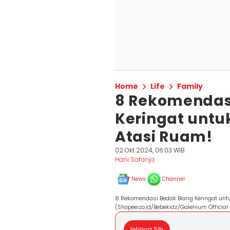
Home
Life
Family
8 Rekomendas
Keringat untu
Atasi Ruam!
02 Okt 2024, 06:03 WIB
Hani Safanja
News
Channel
8 Rekomendasi Bedak Biang Keringat untu
(Shopee.co.id/Bebekidz/Galenium Official 
Intinya Sih