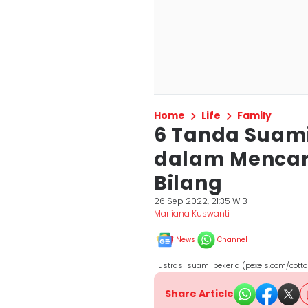
Home
Life
Family
6 Tanda Suam
dalam Mencar
Bilang
26 Sep 2022, 21:35 WIB
Marliana Kuswanti
News
Channel
ilustrasi suami bekerja (pexels.com/cott
Share Article