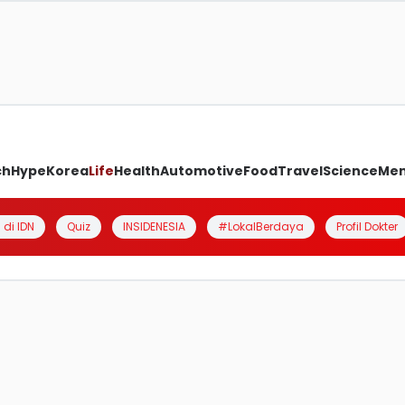
ch
Hype
Korea
Life
Health
Automotive
Food
Travel
Science
Me
 di IDN
Quiz
INSIDENESIA
#LokalBerdaya
Profil Dokter