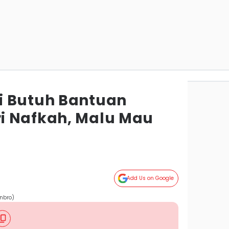
i Butuh Bantuan
i Nafkah, Malu Mau
Add Us on Google
onbro)