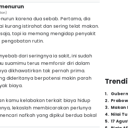
 menurun
tion)
nurun karena dua sebab. Pertama, dia
i kurang istirahat dan sering telat makan.
 saja, tapi ia memang mengidap penyakit
 pengobatan rutin.
ebab dari seringnya ia sakit, ini sudah
au suamimu terus memforsir diri dalam
nya dikhawatirkan tak pernah prima.
ang dideritanya berpotensi makin parah
Trendi
ak biaya.
1
.
Gubern
n kamu kelabakan terkait biaya hidup
2
.
Prabow
nnya, lekaslah membicarakan perlunya
3
.
Makan B
4
.
Nilai T
 mencari nafkah yang dipikul berdua bakal
5
.
17 Agus