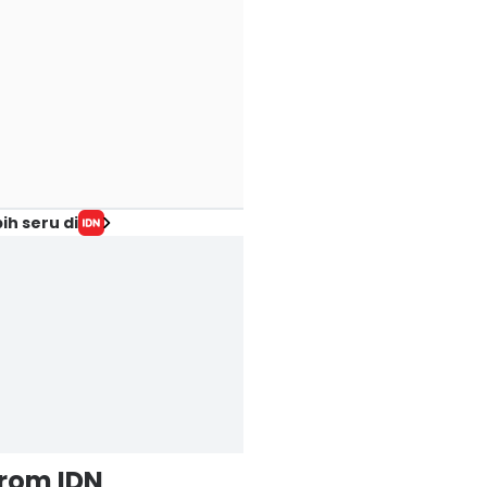
ih seru di
from IDN