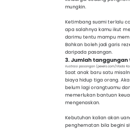
mungkin.
Ketimbang suami terlalu c
apa salahnya kamu ikut me
darimu tentu mampu membua
Bahkan boleh jadi garis re
daripada pasangan.
3. Jumlah tanggungan
ilustrasi pasangan (pexels.com/Vlada Ka
Saat anak baru satu misal
biaya hidup tiga orang. Ak
belum lagi orangtuamu dan
memerlukan bantuan keuang
mengenaskan.
Kebutuhan kalian akan ua
penghematan bila begini s