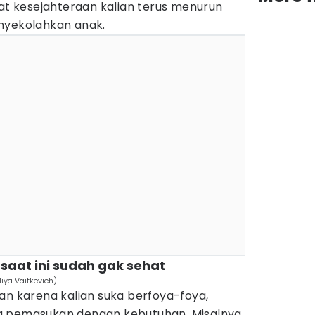
kat kesejahteraan kalian terus menurun
nyekolahkan anak.
saat ini sudah gak sehat
iya Vaitkevich)
an karena kalian suka berfoya-foya,
a pemasukan dengan kebutuhan. Misalnya,