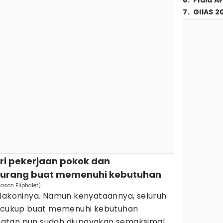
6
.
Piala A
7
.
GIIAS 2
ari pekerjaan pokok dan
urang buat memenuhi kebutuhan
ason Eliphalet)
ilakoninya. Namun kenyataannya, seluruh
a cukup buat memenuhi kebutuhan
atan pun sudah diupayakan semaksimal