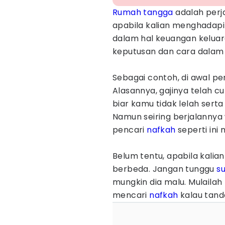
Rumah tangga
adalah perj
apabila kalian menghadapi
dalam hal keuangan keluarg
keputusan dan cara dalam 
Sebagai contoh, di awal p
Alasannya, gajinya telah c
biar kamu tidak lelah sert
Namun seiring berjalannya
pencari
nafkah
seperti ini
Belum tentu, apabila kali
berbeda. Jangan tunggu
s
mungkin dia malu. Mulaila
mencari
nafkah
kalau tand