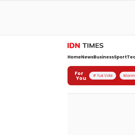
Home
News
Business
Sport
Te
For
# Yuk Vote
Iklanin
You