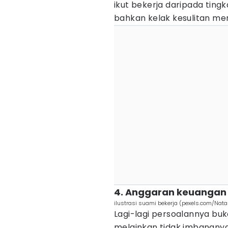
ikut bekerja daripada ting
bahkan kelak kesulitan me
4. Anggaran keuangan 
ilustrasi suami bekerja (pexels.com/Natal
Lagi-lagi persoalannya buk
melainkan tidak imbangny