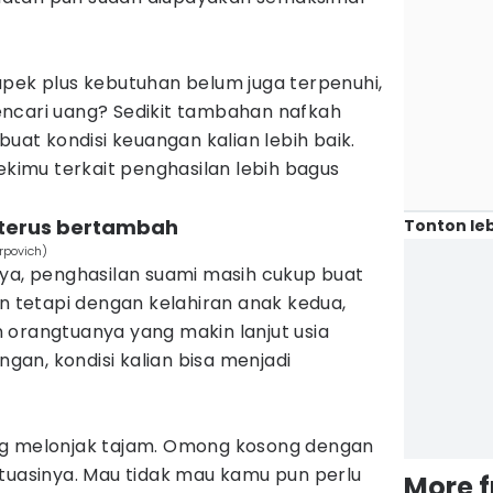
apek plus kebutuhan belum juga terpenuhi,
ncari uang? Sedikit tambahan nafkah
t kondisi keuangan kalian lebih baik.
zekimu terkait penghasilan lebih bagus
 terus bertambah
Tonton leb
rpovich)
nya, penghasilan suami masih cukup buat
an tetapi dengan kelahiran anak kedua,
 orangtuanya yang makin lanjut usia
an, kondisi kalian bisa menjadi
ng melonjak tajam. Omong kosong dengan
ituasinya. Mau tidak mau kamu pun perlu
More 