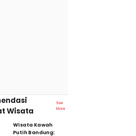
endasi
See
t Wisata
More
Wisata Kawah
Putih Bandung: