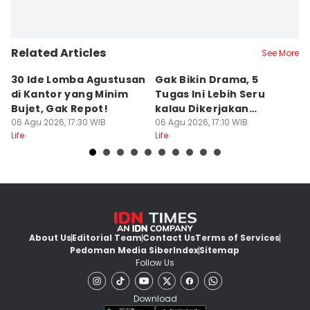
Related Articles
See More
30 Ide Lomba Agustusan
Gak Bikin Drama, 5
M
di Kantor yang Minim
Tugas Ini Lebih Seru
R
Bujet, Gak Repot!
kalau Dikerjakan
C
06 Agu 2026, 17:30 WIB
Bersama
06 Agu 2026, 17:10 WIB
06
Life
Life
Lif
About Us
Editorial Team
Contact Us
Terms of Services
Pedoman Media Siber
Index
Sitemap
Follow Us
Download