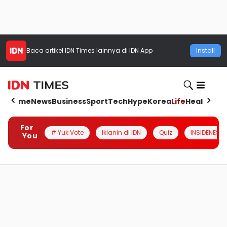
Baca artikel
IDN Times
lainnya di IDN App
Install
Home
News
Business
Sport
Tech
Hype
Korea
Life
Health
Aut
For
# Yuk Vote
Iklanin di IDN
Quiz
INSIDENESIA
You