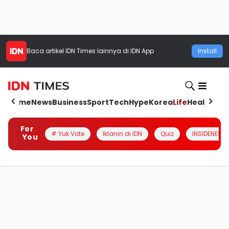
Baca artikel
IDN Times
lainnya di IDN App
Install
Home
News
Business
Sport
Tech
Hype
Korea
Life
Health
Aut
For
# Yuk Vote
Iklanin di IDN
Quiz
INSIDENESIA
You