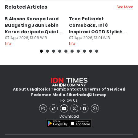
Related Articles
See More
5 Alasan Kenapa Loud
Tren Polkadot
B
Budgeting Jauh Lebih
Comeback, Ini 8
G
Keren daripada Quiet
Inspirasi OOTD Stylish
P
Luxury
07 Agu 2026, 13:08 WIB
ala Inas Rana
07 Agu 2026, 13:01 WIB
P
07
Life
Life
Lif
About Us
Editorial Team
Contact Us
Terms of Services
Pedoman Media Siber
Index
Sitemap
Follow Us
Download