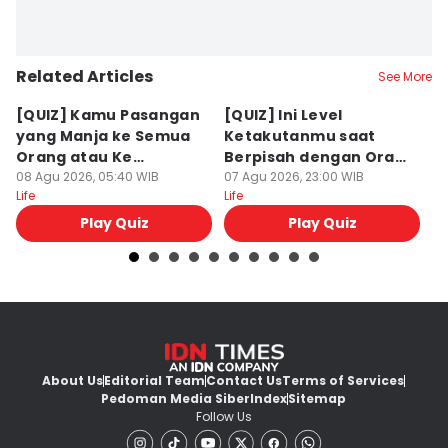
Related Articles
See More
[QUIZ] Kamu Pasangan
[QUIZ] Ini Level
[
yang Manja ke Semua
Ketakutanmu saat
M
Orang atau Ke
Berpisah dengan Orang
T
Pasangan Aja?
08 Agu 2026, 05:40 WIB
Lain
07 Agu 2026, 23:00 WIB
07
Life
Life
Lif
Play Quiz
Play Quiz
About Us
Editorial Team
Contact Us
Terms of Services
Pedoman Media Siber
Index
Sitemap
Follow Us