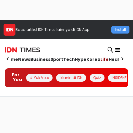
Baca artikel
IDN Times
lainnya di IDN App
Install
Home
News
Business
Sport
Tech
Hype
Korea
Life
Health
Aut
For
# Yuk Vote
Iklanin di IDN
Quiz
INSIDENESIA
You