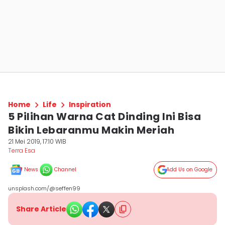
Home
Life
Inspiration
5 Pilihan Warna Cat Dinding Ini Bisa
Bikin Lebaranmu Makin Meriah
21 Mei 2019, 17:10 WIB
Terra Esa
News
Channel
Add Us on Google
unsplash.com/@seffen99
Share Article