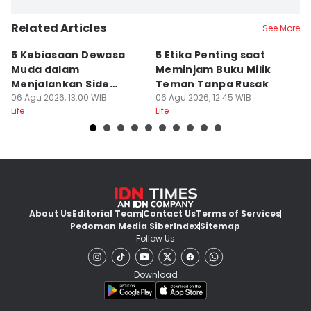
Related Articles
See More
5 Kebiasaan Dewasa
5 Etika Penting saat
5
Muda dalam
Meminjam Buku Milik
Di
Menjalankan Side
Teman Tanpa Rusak
T
Hustle Online, Relate?
06 Agu 2026, 13:00 WIB
06 Agu 2026, 12:45 WIB
S
06
Life
Life
Lif
About Us
Editorial Team
Contact Us
Terms of Services
Pedoman Media Siber
Index
Sitemap
Follow Us
Download