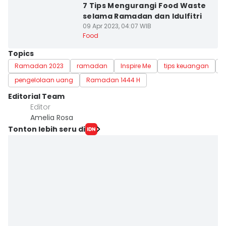
7 Tips Mengurangi Food Waste
selama Ramadan dan Idulfitri
09 Apr 2023, 04:07 WIB
Food
Topics
Ramadan 2023
ramadan
Inspire Me
tips keuangan
t
pengelolaan uang
Ramadan 1444 H
Editorial Team
Editor
Amelia Rosa
Tonton lebih seru di