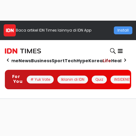
Baca artikel
IDN Times
lainnya di IDN App
Install
Home
News
Business
Sport
Tech
Hype
Korea
Life
Health
Aut
For
# Yuk Vote
Iklanin di IDN
Quiz
INSIDENESIA
You