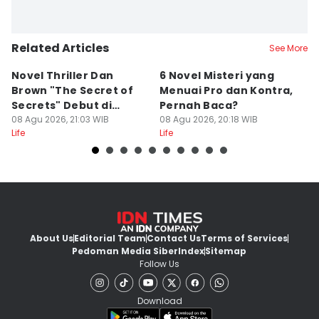
Related Articles
See More
Novel Thriller Dan
6 Novel Misteri yang
6
Brown "The Secret of
Menuai Pro dan Kontra,
H
Secrets" Debut di
Pernah Baca?
M
Netflix
08 Agu 2026, 21:03 WIB
08 Agu 2026, 20:18 WIB
R
08
Life
Life
Lif
About Us
Editorial Team
Contact Us
Terms of Services
Pedoman Media Siber
Index
Sitemap
Follow Us
Download