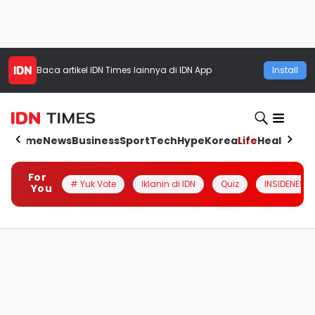
Baca artikel
IDN Times
lainnya di IDN App
Install
Home
News
Business
Sport
Tech
Hype
Korea
Life
Health
Aut
For
# Yuk Vote
Iklanin di IDN
Quiz
INSIDENESIA
You