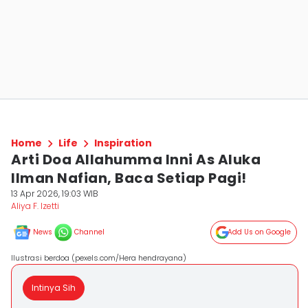
Home
Life
Inspiration
Arti Doa Allahumma Inni As Aluka
Ilman Nafian, Baca Setiap Pagi!
13 Apr 2026, 19:03 WIB
Aliya F. Izetti
News
Channel
Add Us on Google
Ilustrasi berdoa (pexels.com/Hera hendrayana)
Intinya Sih