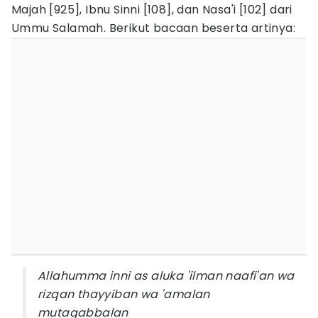
Majah [925], Ibnu Sinni [108], dan Nasa'i [102] dari
Ummu Salamah. Berikut bacaan beserta artinya:
Allahumma inni as aluka 'ilman naafi'an wa
rizqan thayyiban wa 'amalan
mutaqabbalan