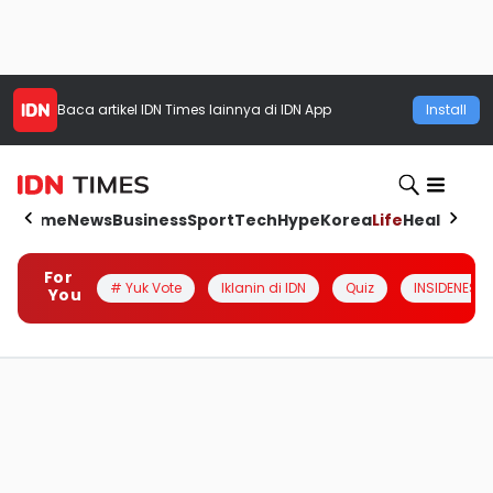
Baca artikel
IDN Times
lainnya di IDN App
Install
Home
News
Business
Sport
Tech
Hype
Korea
Life
Health
Aut
For
# Yuk Vote
Iklanin di IDN
Quiz
INSIDENESIA
You