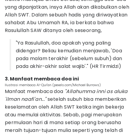
yang dipanjatkan, insya Allah akan dikabulkan oleh
Allah SWT. Dalam sebuah hadis yang diriwayatkan
sahabat Abu Umamah RA, ia berkata bahwa
Rasulullah SAW ditanya oleh seseorang,
"Ya Rasulullah, doa apakah yang paling
didengar? Beliau kemudian menjawab, 'Doa
pada malam terakhir (sebelum subuh) dan
pada akhir-akhir salat wajib'." (HR Tirmidzi)
3. Manfaat membaca doa ini
Ilustrasi membaca Al-Qur'an (pexels.com/Michael Burrows)
Manfaat membaca doa
"Allahumma inni as aluka
'ilman naafi'an..."
setelah subuh bisa memberikan
keselamatan oleh Allah SWT ketika ingin bekerja
atau memulai aktivitas. Sebab, pagi merupakan
permulaan hari di mana setiap orang berusaha
meraih tujuan-tujuan mulia seperti yang telah di