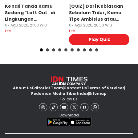
Kenali Tanda Kamu
[QUIZ] Dari Kebiasaan
C
Sedang "Left Out" di
Sebelum Tidur, Kamu
u
Lingkungan
Tipe Ambisius atau
In
Pertemanan
07 Agu 2026, 21:03 WIB
Santai?
07 Agu 2026, 20:30 WIB
M
07
Life
Life
Lif
Play Quiz
About Us
Editorial Team
Contact Us
Terms of Services
Pedoman Media Siber
Index
Sitemap
Follow Us
Download