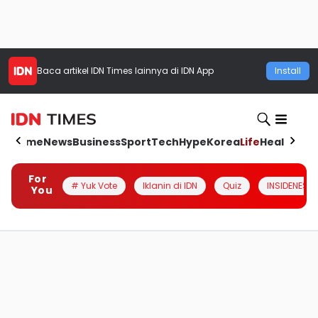
Baca artikel
IDN Times
lainnya di IDN App
Install
Home
News
Business
Sport
Tech
Hype
Korea
Life
Health
Aut
For
# Yuk Vote
Iklanin di IDN
Quiz
INSIDENESIA
You