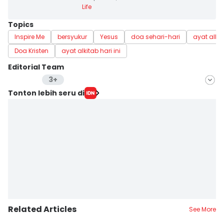
Life
Topics
Inspire Me
bersyukur
Yesus
doa sehari-hari
ayat alkit
Doa Kristen
ayat alkitab hari ini
Editorial Team
3+
Editor
Tonton lebih seru di
Pinka Wima Wima
Editor
Langgeng Irma Salugiasih
Editor
Cynthia Nanda Irawan
Editor
Stella Azasya
Related Articles
Editor
See More
Delvia Y Oktaviani