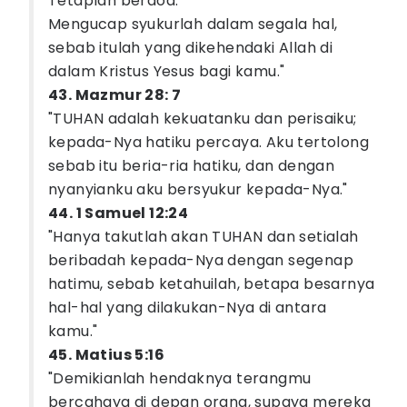
Tetaplah berdoa.
Mengucap syukurlah dalam segala hal,
sebab itulah yang dikehendaki Allah di
dalam Kristus Yesus bagi kamu."
43. Mazmur 28: 7
"TUHAN adalah kekuatanku dan perisaiku;
kepada-Nya hatiku percaya. Aku tertolong
sebab itu beria-ria hatiku, dan dengan
nyanyianku aku bersyukur kepada-Nya."
44. 1 Samuel 12:24
"Hanya takutlah akan TUHAN dan setialah
beribadah kepada-Nya dengan segenap
hatimu, sebab ketahuilah, betapa besarnya
hal-hal yang dilakukan-Nya di antara
kamu."
45. Matius 5:16
"Demikianlah hendaknya terangmu
bercahaya di depan orang, supaya mereka