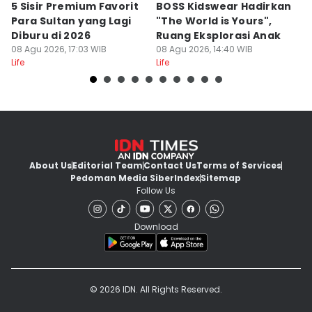
5 Sisir Premium Favorit
BOSS Kidswear Hadirkan
4
Para Sultan yang Lagi
"The World is Yours",
B
Diburu di 2026
Ruang Eksplorasi Anak
I
08 Agu 2026, 17:03 WIB
08 Agu 2026, 14:40 WIB
A
08
Life
Life
Lif
About Us
Editorial Team
Contact Us
Terms of Services
Pedoman Media Siber
Index
Sitemap
Follow Us
Download
© 2026 IDN. All Rights Reserved.