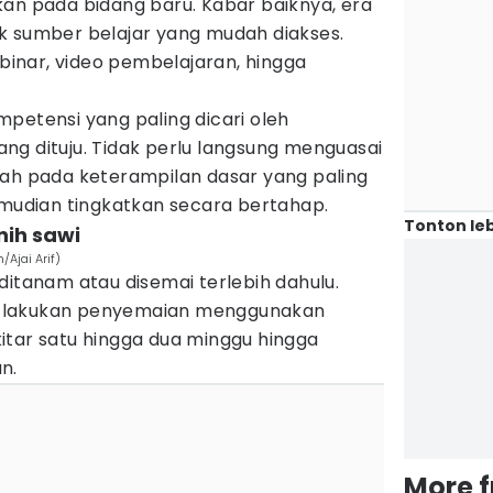
kan pada bidang baru. Kabar baiknya, era
k sumber belajar yang mudah diakses.
ebinar, video pembelajaran, hingga
petensi yang paling dicari oleh
ng dituju. Tidak perlu langsung menguasai
lah pada keterampilan dasar yang paling
emudian tingkatkan secara bertahap.
Tonton leb
nih sawi
/Ajai Arif)
ditanam atau disemai terlebih dahulu.
ik, lakukan penyemaian menggunakan
itar satu hingga dua minggu hingga
n.
More 