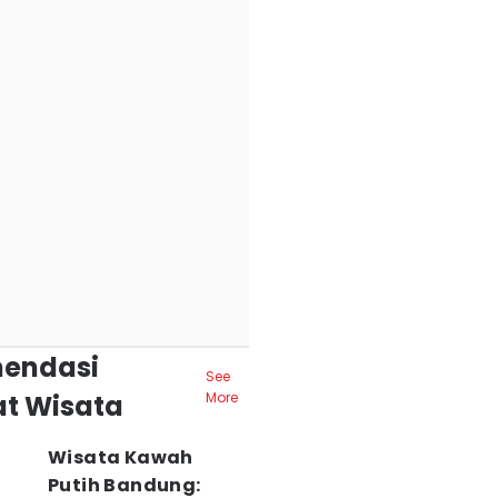
endasi
See
t Wisata
More
Wisata Kawah
Putih Bandung: