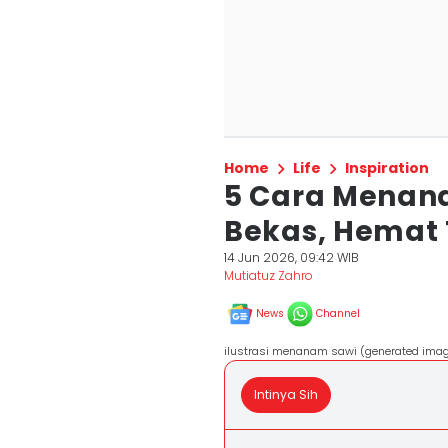
Home
Life
Inspiration
5 Cara Menana
Bekas, Hemat
14 Jun 2026, 09:42 WIB
Mutiatuz Zahro
News
Channel
ilustrasi menanam sawi (generated imag
Intinya Sih