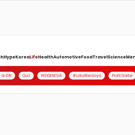
ch
Hype
Korea
Life
Health
Automotive
Food
Travel
Science
Me
 di IDN
Quiz
INSIDENESIA
#LokalBerdaya
Profil Dokter