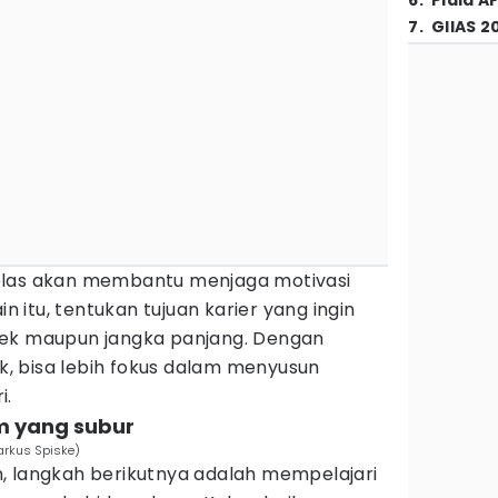
6
.
Piala A
7
.
GIIAS 2
elas akan membantu menjaga motivasi
in itu, tentukan tujuan karier yang ingin
dek maupun jangka panjang. Dengan
ik, bisa lebih fokus dalam menyusun
i.
m yang subur
arkus Spiske)
, langkah berikutnya adalah mempelajari