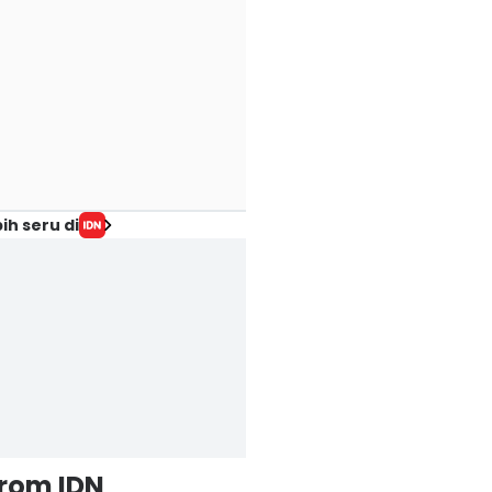
ih seru di
from IDN