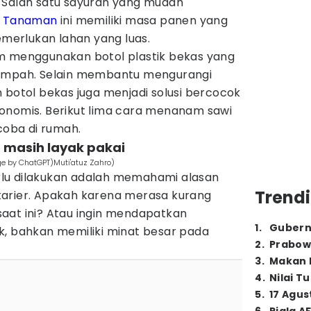
 Salah satu sayuran yang mudah
.
Tanaman
ini memiliki masa panen yang
memerlukan lahan yang luas.
m menggunakan botol plastik bekas yang
sampah. Selain membantu mengurangi
 botol bekas juga menjadi solusi bercocok
onomis. Berikut lima cara menanam sawi
icoba di rumah.
ng masih layak pakai
e by ChatGPT)Muti'atuz Zahro)
lu dilakukan adalah memahami alasan
Trendi
arier. Apakah karena merasa kurang
aat ini? Atau ingin mendapatkan
1
.
Gubern
k, bahkan memiliki minat besar pada
2
.
Prabow
3
.
Makan B
4
.
Nilai T
5
.
17 Agus