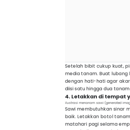
Setelah bibit cukup kuat, p
media tanam. Buat lubang k
dengan hati-hati agar akar
diisi satu hingga dua tan
4. Letakkan di tempat
ilustrasi menanam sawi (generated imag
Sawi membutuhkan sinar m
baik. Letakkan botol tana
matahari pagi selama empa