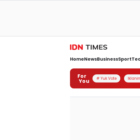
Home
News
Business
Sport
Te
For
# Yuk Vote
Iklanin
You