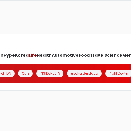
ch
Hype
Korea
Life
Health
Automotive
Food
Travel
Science
Me
 di IDN
Quiz
INSIDENESIA
#LokalBerdaya
Profil Dokter