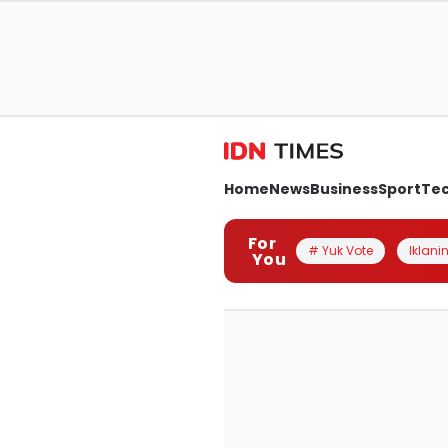
Home
News
Business
Sport
Te
For
# Yuk Vote
Iklanin
You