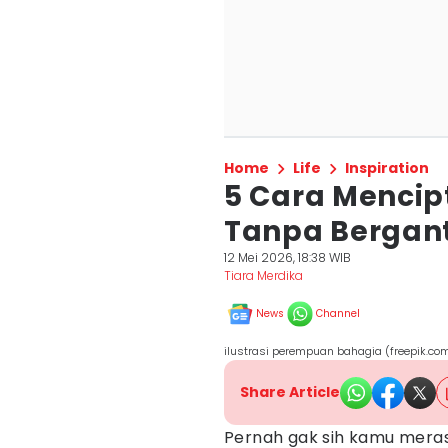
Home
Life
Inspiration
5 Cara Mencip
Tanpa Bergan
12 Mei 2026, 18:38 WIB
Tiara Merdika
News
Channel
ilustrasi perempuan bahagia (freepik.com
Share Article
Pernah gak sih kamu mer