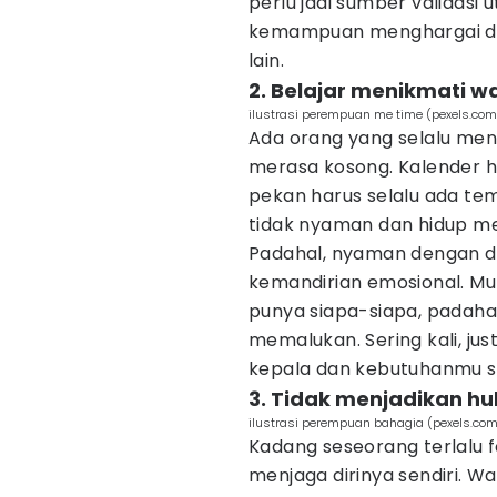
perlu jadi sumber validasi 
kemampuan menghargai diri
lain.
2. Belajar menikmati w
ilustrasi perempuan me time (pexels.com
Ada orang yang selalu men
merasa kosong. Kalender ha
pekan harus selalu ada tema
tidak nyaman dan hidup me
Padahal, nyaman dengan dir
kemandirian emosional. Mu
punya siapa-siapa, padaha
memalukan. Sering kali, jus
kepala dan kebutuhanmu se
3. Tidak menjadikan h
ilustrasi perempuan bahagia (pexels.co
Kadang seseorang terlalu 
menjaga dirinya sendiri. W