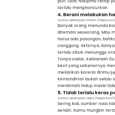
pun. Saat hidupmu tetap pu
terlalu menghancurkan.
4. Berani melakukan hal 
ilustrasi perempuan makan (freepik.com/
Banyak orang menunda ba
ditemani seseorang. Mau m
harus ada pasangan, bahka
canggung. Akhirnya, banya
terlalu sibuk menunggu oran
Tanpa sadar, kebiasaan 
kecil yang sebenarnya me
melainkan karena dirimu jug
Kemandirian bukan selalu s
menikmati hidup meski tida
5. Tidak terlalu keras p
ilustrasi perempuan rileks (freepik.com/li
Sering kali, sumber rasa tid
sendiri. Kamu mungkin ter