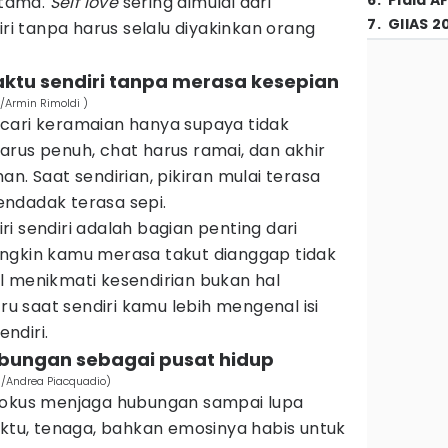
6
.
Piala A
utama.
Self love
sering dimulai dari
7
.
GIIAS 2
 tanpa harus selalu diyakinkan orang
aktu sendiri tanpa merasa kesepian
/Armin Rimoldi )
cari keramaian hanya supaya tidak
rus penuh, chat harus ramai, dan akhir
n. Saat sendirian, pikiran mulai terasa
ndadak terasa sepi.
i sendiri adalah bagian penting dari
ngkin kamu merasa takut dianggap tidak
l menikmati kesendirian bukan hal
tru saat sendiri kamu lebih mengenal isi
ndiri.
ubungan sebagai pusat hidup
m/Andrea Piacquadio)
fokus menjaga hubungan sampai lupa
aktu, tenaga, bahkan emosinya habis untuk