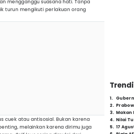
an mengganggu suasana hati. Tanpa
naik turun mengikuti perlakuan orang
Trendi
1
.
Gubern
2
.
Prabow
3
.
Makan B
us cuek atau antisosial. Bukan karena
4
.
Nilai T
penting, melainkan karena dirimu juga
5
.
17 Agus