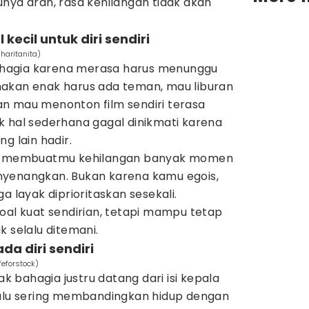
nya arah, rasa kehilangan tidak akan
kecil untuk diri sendiri
haritanita)
hagia karena merasa harus menunggu
akan enak harus ada teman, mau liburan
n mau menonton film sendiri terasa
k hal sederhana gagal dinikmati karena
g lain hadir.
itu membuatmu kehilangan banyak momen
nyenangkan. Bukan karena kamu egois,
a layak diprioritaskan sesekali.
oal kuat sendirian, tetapi mampu tetap
k selalu ditemani.
ada diri sendiri
feforstock)
ak bahagia justru datang dari isi kepala
lalu sering membandingkan hidup dengan