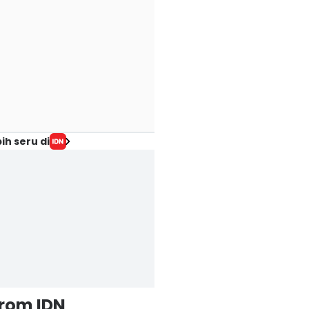
ih seru di
from IDN