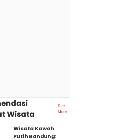
endasi
See
t Wisata
More
Wisata Kawah
Putih Bandung: