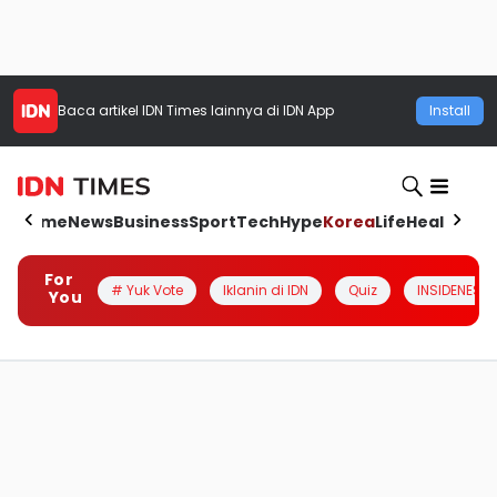
Baca artikel
IDN Times
lainnya di IDN App
Install
Home
News
Business
Sport
Tech
Hype
Korea
Life
Health
Aut
For
# Yuk Vote
Iklanin di IDN
Quiz
INSIDENESIA
You