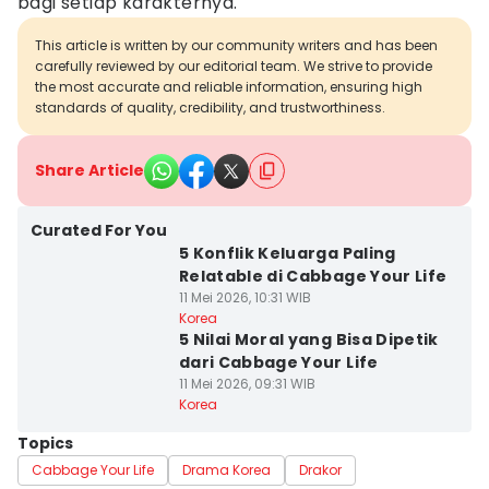
bagi setiap karakternya.
This article is written by our community writers and has been
carefully reviewed by our editorial team. We strive to provide
the most accurate and reliable information, ensuring high
standards of quality, credibility, and trustworthiness.
Share Article
Curated For You
5 Konflik Keluarga Paling
Relatable di Cabbage Your Life
11 Mei 2026, 10:31 WIB
Korea
5 Nilai Moral yang Bisa Dipetik
dari Cabbage Your Life
11 Mei 2026, 09:31 WIB
Korea
Topics
Cabbage Your Life
Drama Korea
Drakor