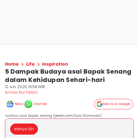
Home
Life
Inspiration
5 Dampak Budaya asal Bapak Senang
dalam Kehidupan Sehari-hari
12 Jun 2026, 19:58 WIB
Annisa Nur Fitriani
News
Channel
Add Us on Google
ilustrasi asal bapak senang (pexels.com/Sora Shimazaki)
Intinya Sih