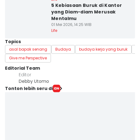
5 Kebiasaan Buruk di Kantor
yang Diam-diam Merusak
Mentalmu
01 Mei 2026, 14:25 WIB
Life
Topics
asal bapak senang
Budaya
budaya kerja yang buruk
K
Give me Perspective
Editorial Team
Editor
Debby Utomo
Tonton lebih seru di