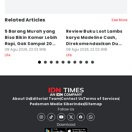
Related Articles
See More
5 Barang Murah yang
Review Buku Lost Lambs
No
Bisa Bikin Kamar Lebih
karya Madeline Cash,
B
Rapi, Gak Sampai 20
Direkomendasikan Dua
S
Ribu!
08 Agu 2026, 23:03 WIB
Lipa
08 Agu 2026, 22:03 WIB
Ne
08
Life
Life
Lif
About Us
Editorial Team
Contact Us
Terms of Services
Pedoman Media Siber
Index
Sitemap
Follow Us
Download