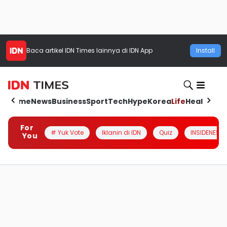
Baca artikel
IDN Times
lainnya di IDN App
Install
Home
News
Business
Sport
Tech
Hype
Korea
Life
Health
Aut
For
# Yuk Vote
Iklanin di IDN
Quiz
INSIDENESIA
You