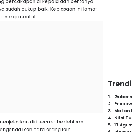
g percakapan di kepala dan bertanya-
a sudah cukup baik. Kebiasaan ini lama-
energi mental.
Trendi
1
.
Gubern
2
.
Prabow
3
.
Makan B
4
.
Nilai T
menjelaskan diri secara berlebihan
5
.
17 Agus
mengendalikan cara orang lain