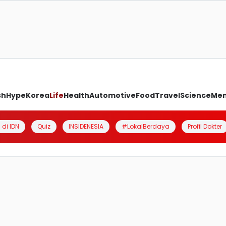
ch
Hype
Korea
Life
Health
Automotive
Food
Travel
Science
Me
 di IDN
Quiz
INSIDENESIA
#LokalBerdaya
Profil Dokter