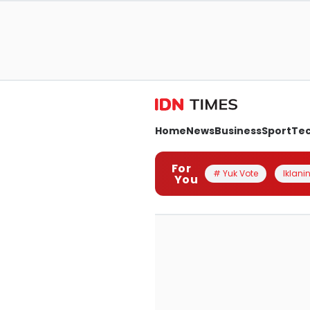
Home
News
Business
Sport
Te
For
# Yuk Vote
Iklanin
You