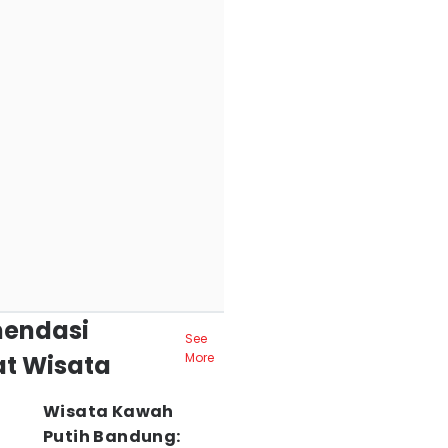
endasi
See
t Wisata
More
Wisata Kawah
Putih Bandung: