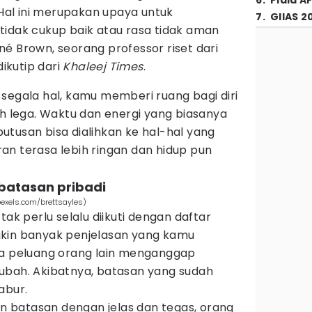
6
.
Piala A
l ini merupakan upaya untuk
7
.
GIIAS 2
idak cukup baik atau rasa tidak aman
rené Brown, seorang professor riset dari
dikutip dari
Khaleej Times
.
segala hal, kamu memberi ruang bagi diri
ih lega. Waktu dan energi yang biasanya
tusan bisa dialihkan ke hal-hal yang
kiran terasa lebih ringan dan hidup pun
batasan pribadi
exels.com/brettsayles)
tak perlu selalu diikuti dengan daftar
akin banyak penjelasan yang kamu
la peluang orang lain menganggap
ubah. Akibatnya, batasan yang sudah
abur.
 batasan dengan jelas dan tegas, orang