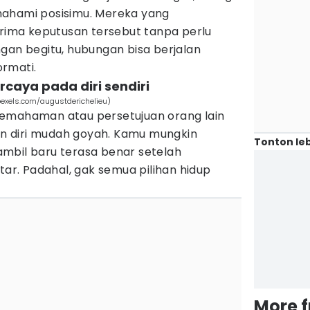
mahami posisimu. Mereka yang
ma keputusan tersebut tanpa perlu
gan begitu, hubungan bisa berjalan
rmati.
caya pada diri sendiri
exels.com/augustderichelieu)
pemahaman atau persetujuan orang lain
 diri mudah goyah. Kamu mungkin
Tonton leb
mbil baru terasa benar setelah
tar. Padahal, gak semua pilihan hidup
More 