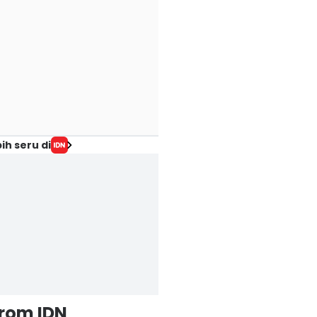
ih seru di
from IDN