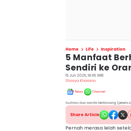
Home
Life
Inspiration
5 Manfaat Berh
Sendiri ke Ora
15 Jun 2026, 18:45 WIB
Shasya Khairana
News
Channel
ilustrasi dua wanita berbincang (pexels.
Share Article
Pernah merasa lelah setela