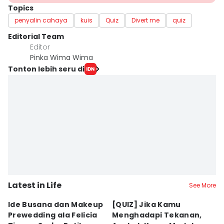
Topics
penyalin cahaya
kuis
Quiz
Divert me
quiz
Editorial Team
Editor
Pinka Wima Wima
Tonton lebih seru di
Latest in Life
See More
Ide Busana dan Makeup
[QUIZ] Jika Kamu
7
Prewedding ala Felicia
Menghadapi Tekanan,
m