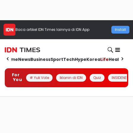
Baca artikel
IDN Times
lainnya di IDN App
Install
Home
News
Business
Sport
Tech
Hype
Korea
Life
Health
Aut
For
# Yuk Vote
Iklanin di IDN
Quiz
INSIDENESIA
You