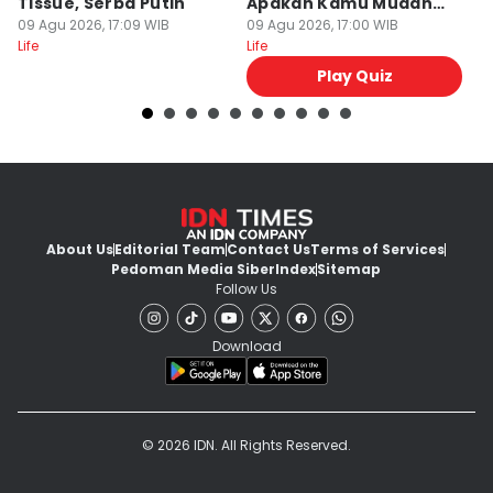
Tissue, Serba Putih
Apakah Kamu Mudah
M
09 Agu 2026, 17:09 WIB
Bad Mood?
09 Agu 2026, 17:00 WIB
09
Life
Life
Lif
Play Quiz
About Us
Editorial Team
Contact Us
Terms of Services
Pedoman Media Siber
Index
Sitemap
Follow Us
Download
© 2026 IDN. All Rights Reserved.