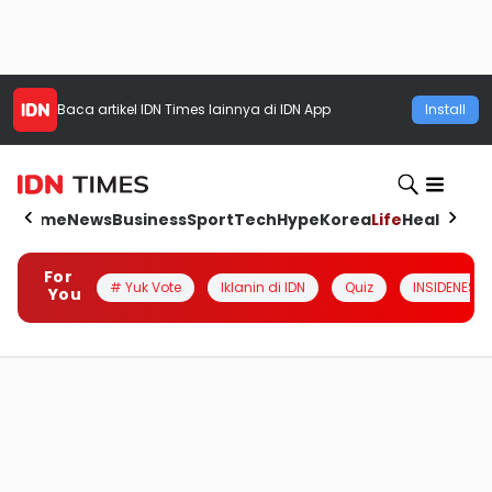
Baca artikel
IDN Times
lainnya di IDN App
Install
Home
News
Business
Sport
Tech
Hype
Korea
Life
Health
Aut
For
# Yuk Vote
Iklanin di IDN
Quiz
INSIDENESIA
You