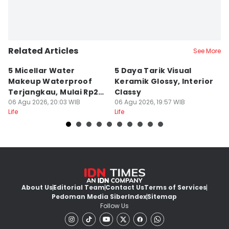
Related Articles
See More
5 Micellar Water
5 Daya Tarik Visual
5 
Makeup Waterproof
Keramik Glossy, Interior
A
Terjangkau, Mulai Rp20
Classy
K
Ribuan!
06 Agu 2026, 20:03 WIB
06 Agu 2026, 19:57 WIB
M
06
Life
Life
Lif
About Us
Editorial Team
Contact Us
Terms of Services
Pedoman Media Siber
Index
Sitemap
Follow Us