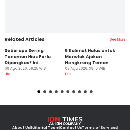
Related Articles
See More
Seberapa Sering
5 Kalimat Halus untuk
5
Tanaman Hias Perlu
Menolak Ajakan
M
Dipangkas? Ini
Nongkrong Teman
P
Jawabannya!
09 Agu 2026, 09:25 WIB
09 Agu 2026, 09:10 WIB
O
09
Life
Life
Lif
About Us
Editorial Team
Contact Us
Terms of Services