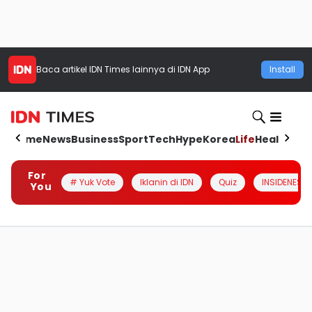
Baca artikel
IDN Times
lainnya di IDN App
Install
Home
News
Business
Sport
Tech
Hype
Korea
Life
Health
Aut
For
# Yuk Vote
Iklanin di IDN
Quiz
INSIDENESIA
You