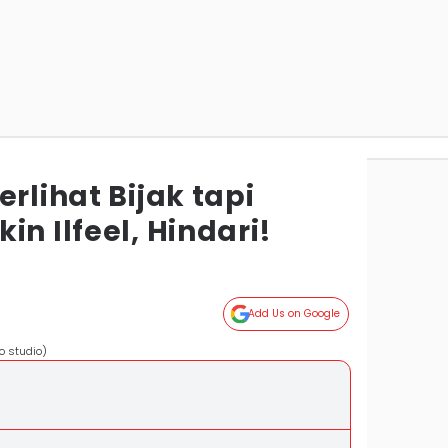
erlihat Bijak tapi
in Ilfeel, Hindari!
Add Us on Google
o studio)