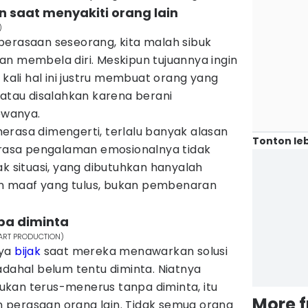
n saat menyakiti orang lain
)
perasaan seseorang, kita malah sibuk
an membela diri. Meskipun tujuannya ingin
 kali hal ini justru membuat orang yang
 atau disalahkan karena berani
ewanya.
erasa dimengerti, terlalu banyak alasan
Tonton leb
asa pengalaman emosionalnya tidak
ak situasi, yang dibutuhkan hanyalah
 maaf yang tulus, bukan pembenaran
pa diminta
MART PRODUCTION)
nya
bijak
saat mereka menawarkan solusi
adahal belum tentu diminta. Niatnya
akukan terus-menerus tanpa diminta, itu
More 
perasaan orang lain. Tidak semua orang