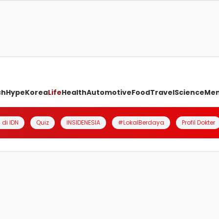
ch
Hype
Korea
Life
Health
Automotive
Food
Travel
Science
Me
 di IDN
Quiz
INSIDENESIA
#LokalBerdaya
Profil Dokter