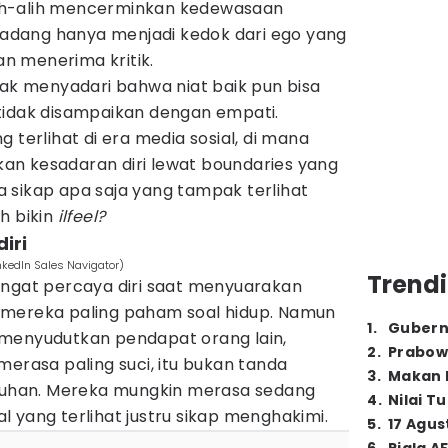
lih-alih mencerminkan kedewasaan
 kadang hanya menjadi kedok dari ego yang
n menerima kritik.
dak menyadari bahwa niat baik pun bisa
tidak disampaikan dengan empati.
 terlihat di era media sosial, di mana
n kesadaran diri lewat boundaries yang
ira sikap apa saja yang tampak terlihat
h bikin
ilfeel?
diri
nkedIn Sales Navigator)
Trendi
angat percaya diri saat menyuarakan
 mereka paling paham soal hidup. Namun
1
.
Gubern
 menyudutkan pendapat orang lain,
2
.
Prabow
merasa paling suci, itu bukan tanda
3
.
Makan B
gkuhan. Mereka mungkin merasa sedang
4
.
Nilai T
 yang terlihat justru sikap menghakimi.
5
.
17 Agus