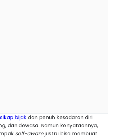
a
sikap
bijak
dan penuh kesadaran diri
nang, dan dewasa. Namun kenyataannya,
tampak
self-aware
justru bisa membuat