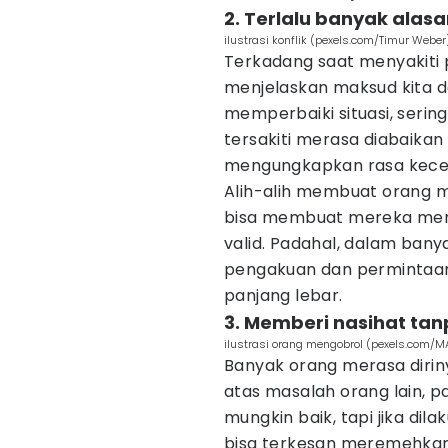
2. Terlalu banyak alasa
ilustrasi konflik (pexels.com/Timur Weber
Terkadang saat menyakiti 
menjelaskan maksud kita d
memperbaiki situasi, sering
tersakiti merasa diabaikan
mengungkapkan rasa kec
Alih-alih membuat orang m
bisa membuat mereka mer
valid. Padahal, dalam bany
pengakuan dan permintaan
panjang lebar.
3. Memberi nasihat tan
ilustrasi orang mengobrol (pexels.com/
Banyak orang merasa diri
atas masalah orang lain, p
mungkin baik, tapi jika dil
bisa terkesan meremehkan 