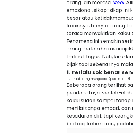
orang lain merasa
ilfeel
. A
emosional, sikap-sikap ini
besar atau ketidakmampua
Ironisnya, banyak orang ti
terasa menyakitkan kalau 
Fenomena ini semakin sering
orang berlomba menunjukka
terlihat tegas. Nah, kira-k
bijak tapi sebenarnya mala
1. Terlalu sok benar sen
ilustrasi orang mengobrol (pexels.com/Li
Beberapa orang terlihat s
pendapatnya, seolah-olah
kalau sudah sampai tahap
menilai tanpa empati, dan 
kesadaran diri, tapi kean
berbagi kebenaran, padahal