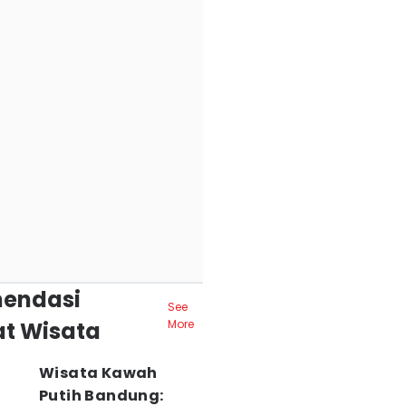
endasi
See
t Wisata
More
Wisata Kawah
Putih Bandung: