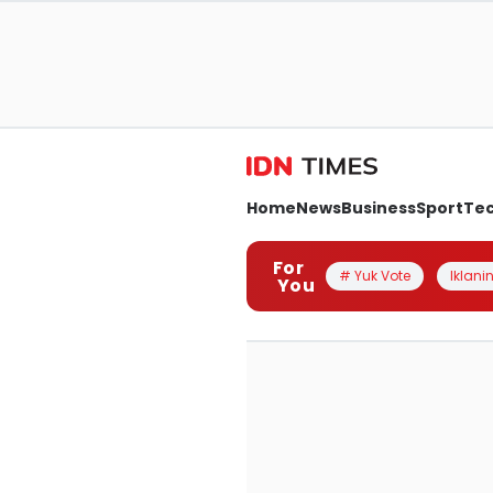
Home
News
Business
Sport
Te
For
# Yuk Vote
Iklanin
You