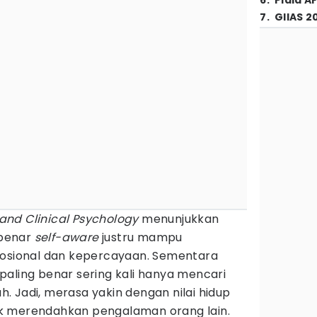
6
.
Piala A
7
.
GIIAS 2
 and Clinical Psychology
menunjukkan
benar
self-aware
justru mampu
ional dan kepercayaan. Sementara
paling benar sering kali hanya mencari
 Jadi, merasa yakin dengan nilai hidup
idak merendahkan pengalaman orang lain.