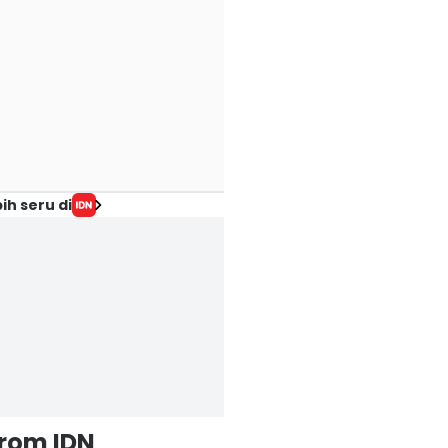
ih seru di
from IDN