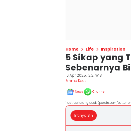
Home
Life
Inspiration
5 Sikap yang T
Sebenarnya Bik
16 Apr 2025, 12:21 WIB
Emma Kaes
News
Channel
ilustrasi orang cuek (pexels.com/cottonbr
Intinya Sih