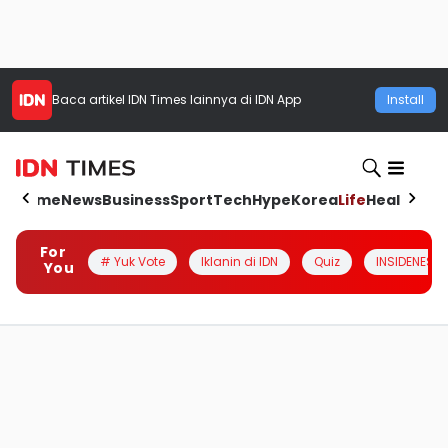
Baca artikel
IDN Times
lainnya di IDN App
Install
Home
News
Business
Sport
Tech
Hype
Korea
Life
Health
Aut
For
# Yuk Vote
Iklanin di IDN
Quiz
INSIDENESIA
You