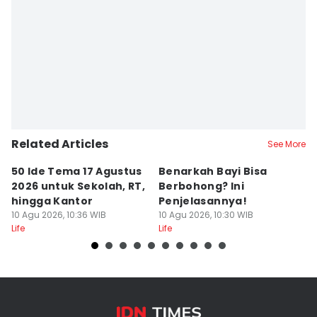
Related Articles
See More
50 Ide Tema 17 Agustus
Benarkah Bayi Bisa
5
2026 untuk Sekolah, RT,
Berbohong? Ini
P
hingga Kantor
Penjelasannya!
M
10 Agu 2026, 10:36 WIB
10 Agu 2026, 10:30 WIB
W
10
Life
Life
Lif