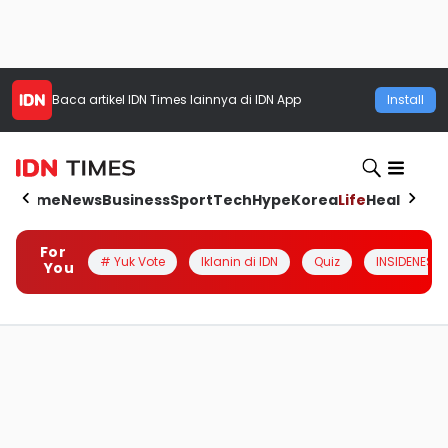
Baca artikel
IDN Times
lainnya di IDN App
Install
Home
News
Business
Sport
Tech
Hype
Korea
Life
Health
Aut
For
# Yuk Vote
Iklanin di IDN
Quiz
INSIDENESIA
You