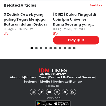
Related Articles
See More
3 Zodiak Cewek yang
[QUIZ] Kalau Tinggal di
5
paling Tegas Menjaga
Upin Ipin Universe,
S
Batasan dalam Diskusi
Kamu Seorang yang
P
09 Agu 2026, 11:25 WIB
Logis atau Kreatif?
09 Agu 2026, 11:20 WIB
09
Life
Life
Lif
Play Quiz
About Us
Editorial Team
Contact Us
Terms of Services
Pedoman Media Siber
Index
Sitemap
Follow Us
Download