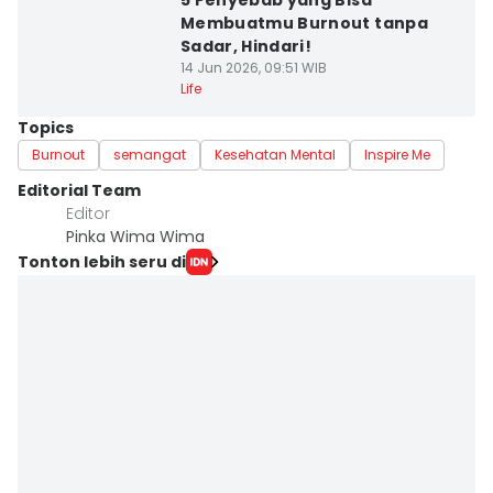
5 Penyebab yang Bisa
Membuatmu Burnout tanpa
Sadar, Hindari!
14 Jun 2026, 09:51 WIB
Life
Topics
Burnout
semangat
Kesehatan Mental
Inspire Me
Editorial Team
Editor
Pinka Wima Wima
Tonton lebih seru di