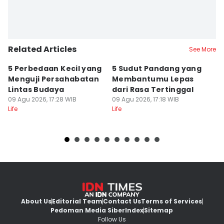
Related Articles
See More
5 Perbedaan Kecil yang
5 Sudut Pandang yang
I
Menguji Persahabatan
Membantumu Lepas
P
Lintas Budaya
dari Rasa Tertinggal
T
09 Agu 2026, 17:28 WIB
09 Agu 2026, 17:18 WIB
09
Life
Life
Lif
About Us
Editorial Team
Contact Us
Terms of Services
Pedoman Media Siber
Index
Sitemap
Follow Us