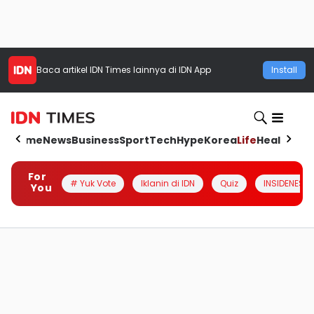
Baca artikel
IDN Times
lainnya di IDN App
Install
Home
News
Business
Sport
Tech
Hype
Korea
Life
Health
Aut
For
# Yuk Vote
Iklanin di IDN
Quiz
INSIDENESIA
You