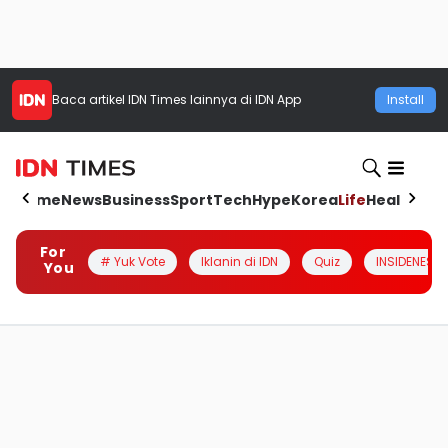
Baca artikel
IDN Times
lainnya di IDN App
Install
Home
News
Business
Sport
Tech
Hype
Korea
Life
Health
Aut
For
# Yuk Vote
Iklanin di IDN
Quiz
INSIDENESIA
You