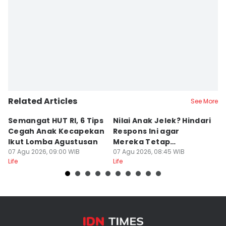
Related Articles
See More
Semangat HUT RI, 6 Tips
Nilai Anak Jelek? Hindari
A
Cegah Anak Kecapekan
Respons Ini agar
K
Ikut Lomba Agustusan
Mereka Tetap
M
07 Agu 2026, 09:00 WIB
Semangat Belajar
07 Agu 2026, 08:45 WIB
P
07
Life
Life
Lif