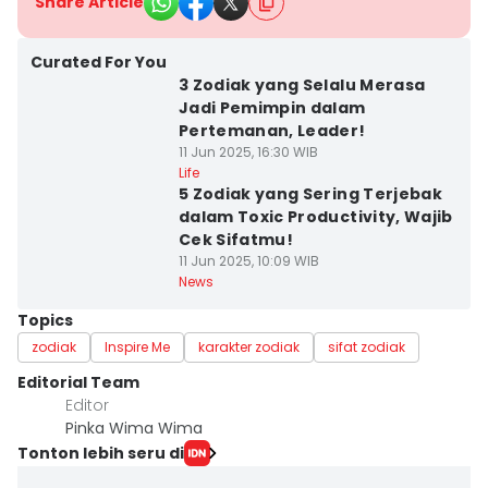
Share Article
Curated For You
3 Zodiak yang Selalu Merasa
Jadi Pemimpin dalam
Pertemanan, Leader!
11 Jun 2025, 16:30 WIB
Life
5 Zodiak yang Sering Terjebak
dalam Toxic Productivity, Wajib
Cek Sifatmu!
11 Jun 2025, 10:09 WIB
News
Topics
zodiak
Inspire Me
karakter zodiak
sifat zodiak
Editorial Team
Editor
Pinka Wima Wima
Tonton lebih seru di