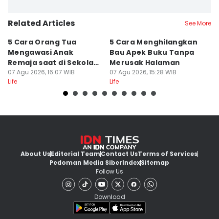
Related Articles
See More
5 Cara Orang Tua
5 Cara Menghilangkan
5 
Mengawasi Anak
Bau Apek Buku Tanpa
y
Remaja saat di Sekolah,
Merusak Halaman
P
Lebih Ekstra!
07 Agu 2026, 16:07 WIB
07 Agu 2026, 15:28 WIB
07
Life
Life
Lif
About Us
Editorial Team
Contact Us
Terms of Services
Pedoman Media Siber
Index
Sitemap
Follow Us
Download