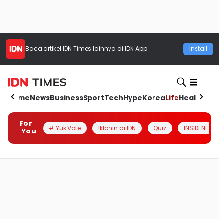
Baca artikel
IDN Times
lainnya di IDN App
Install
Home
News
Business
Sport
Tech
Hype
Korea
Life
Health
Aut
For
# Yuk Vote
Iklanin di IDN
Quiz
INSIDENESIA
You