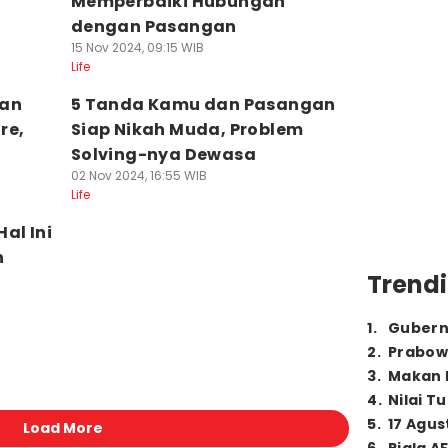
Memperbaiki Hubungan
dengan Pasangan
15 Nov 2024, 09:15 WIB
Life
kan
5 Tanda Kamu dan Pasangan
re,
Siap Nikah Muda, Problem
Solving-nya Dewasa
02 Nov 2024, 16:55 WIB
Life
al Ini
h
Trendi
1
.
Gubern
2
.
Prabow
3
.
Makan B
4
.
Nilai T
5
.
17 Agus
Load More