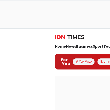
Home
News
Business
Sport
Te
For
# Yuk Vote
Iklanin
You