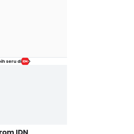
ih seru di
from IDN