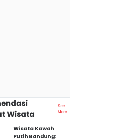
endasi
See
t Wisata
More
Wisata Kawah
Putih Bandung: