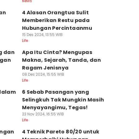
News
an
4 Alasan Orangtua Sulit
Memberikan Restu pada
Hubungan Percintaanmu
15 Des 2024, 13:55 WIB
Life
g dan
Apa Itu Cinta? Mengupas
ngan
Makna, Sejarah, Tanda, dan
Ragam Jenisnya
08 Des 2024, 15:55 WIB
Life
 dalam
6 Sebab Pasangan yang
Selingkuh Tak Mungkin Masih
Menyayangimu, Tegas!
23 Nov 2024, 16:55 WIB
Life
ungan
4 Teknik Pareto 80/20 untuk