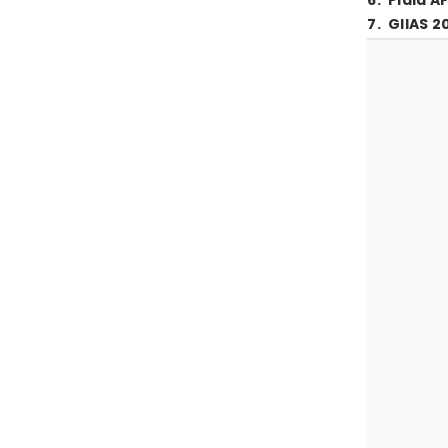
6
.
Piala A
7
.
GIIAS 2