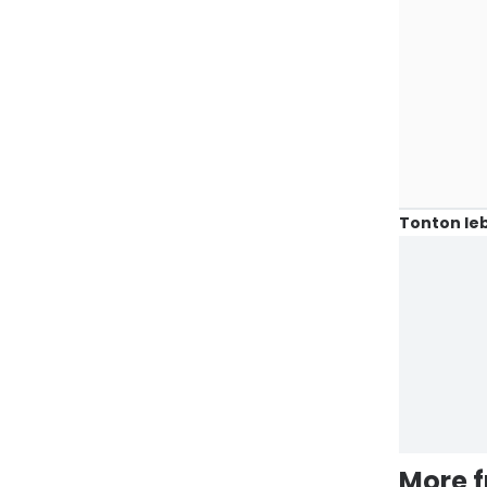
Tonton leb
More 