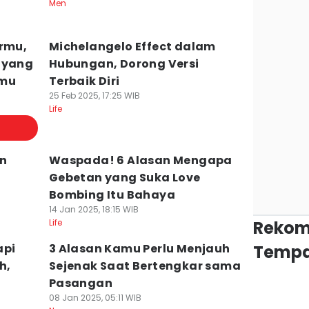
Men
irmu,
Michelangelo Effect dalam
 yang
Hubungan, Dorong Versi
imu
Terbaik Diri
25 Feb 2025, 17:25 WIB
Life
an
Waspada! 6 Alasan Mengapa
Gebetan yang Suka Love
Bombing Itu Bahaya
14 Jan 2025, 18:15 WIB
Life
Rekom
api
3 Alasan Kamu Perlu Menjauh
Tempa
h,
Sejenak Saat Bertengkar sama
Pasangan
08 Jan 2025, 05:11 WIB