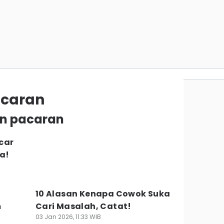
caran
an pacaran
car
a!
10 Alasan Kenapa Cowok Suka
m
Cari Masalah, Catat!
03 Jan 2026, 11:33 WIB