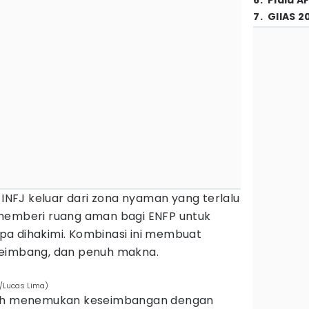
6
.
Piala A
7
.
GIIAS 2
 INFJ keluar dari zona nyaman yang terlalu
 memberi ruang aman bagi ENFP untuk
a dihakimi. Kombinasi ini membuat
seimbang, dan penuh makna.
m/Lucas Lima)
arah menemukan keseimbangan dengan