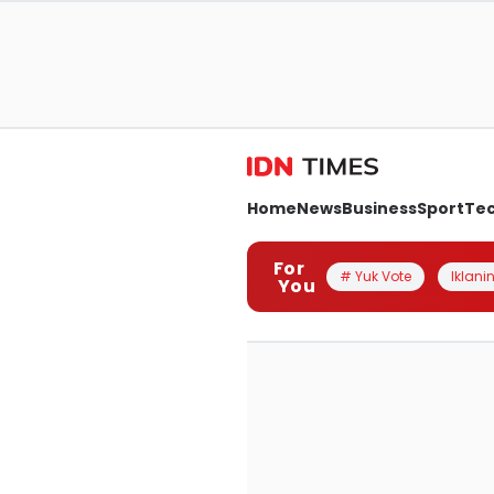
Home
News
Business
Sport
Te
For
# Yuk Vote
Iklanin
You