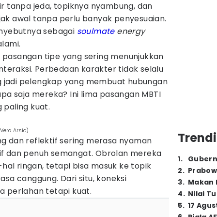
ir tanpa jeda, topiknya nyambung, dan
ak awal tanpa perlu banyak penyesuaian.
enyebutnya sebagai
soulmate
energy
lami.
 pasangan tipe yang sering menunjukkan
nteraksi. Perbedaan karakter tidak selalu
ing jadi pelengkap yang membuat hubungan
apa saja mereka? Ini lima pasangan MBTI
 paling kuat.
Vera Arsic)
Trendi
g dan reflektif sering merasa nyaman
if dan penuh semangat. Obrolan mereka
1
.
Gubern
-hal ringan, tetapi bisa masuk ke topik
2
.
Prabow
asa canggung. Dari situ, koneksi
3
.
Makan B
 perlahan tetapi kuat.
4
.
Nilai T
5
.
17 Agus