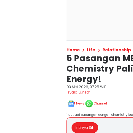
Home
Life
Relationship
5 Pasangan M
Chemistry Pal
Energy!
03 Mei 2026, 07:25 WIB
Isyara Luneth
News
Channel
ilustrasi pasangan dengan chemistry ku
Intinya Sih