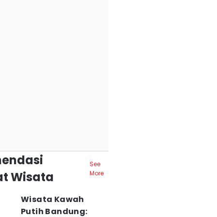
endasi
See
t Wisata
More
Wisata Kawah
Putih Bandung: