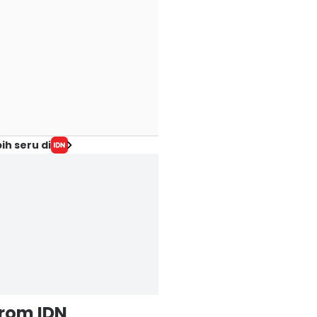
ih seru di
from IDN