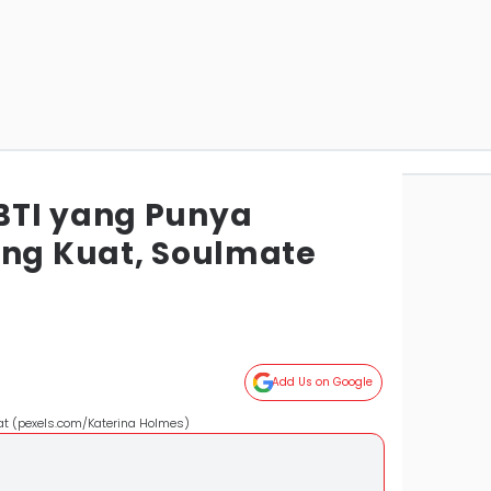
BTI yang Punya
ing Kuat, Soulmate
Add Us on Google
at (pexels.com/Katerina Holmes)