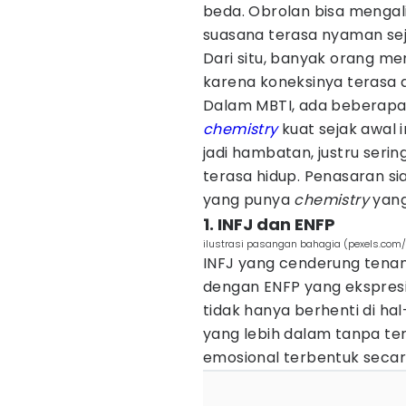
beda. Obrolan bisa mengal
suasana terasa nyaman sej
Dari situ, banyak orang m
karena koneksinya terasa a
Dalam MBTI, ada beberapa
chemistry
kuat sejak awal i
jadi hambatan, justru ser
terasa hidup. Penasaran si
yang punya
chemistry
yang
1. INFJ dan ENFP
ilustrasi pasangan bahagia (pexels.com/
INFJ yang cenderung tenan
dengan ENFP yang ekspres
tidak hanya berhenti di hal
yang lebih dalam tanpa ter
emosional terbentuk secara