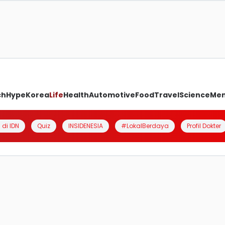
ch
Hype
Korea
Life
Health
Automotive
Food
Travel
Science
Me
 di IDN
Quiz
INSIDENESIA
#LokalBerdaya
Profil Dokter