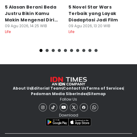
5 Alasan Berani Beda
5 Novel Star Wars
Q
Justru Bikin Kamu
Terbaik yang Layak
k
Makin Mengenal Diri
Diadaptasi Jadi Film
M
Sendiri
09 Agu 2026, 14:25 WIB
09 Agu 2026, 13:20 WIB
L
09
Life
Life
Lif
About Us
Editorial Team
Contact Us
Terms of Services
Pedoman Media Siber
Index
Sitemap
Follow Us
Download