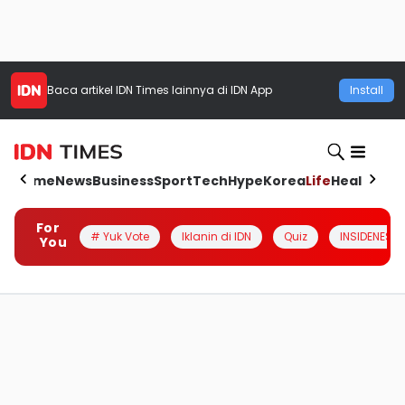
Baca artikel
IDN Times
lainnya di IDN App
Install
Home
News
Business
Sport
Tech
Hype
Korea
Life
Health
Aut
For
# Yuk Vote
Iklanin di IDN
Quiz
INSIDENESIA
You