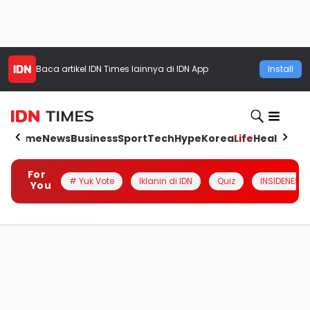
Baca artikel
IDN Times
lainnya di IDN App
Install
Home
News
Business
Sport
Tech
Hype
Korea
Life
Health
Aut
For
# Yuk Vote
Iklanin di IDN
Quiz
INSIDENESIA
You