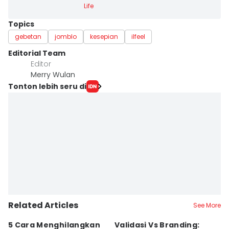
Life
Topics
gebetan
jomblo
kesepian
ilfeel
Editorial Team
Editor
Merry Wulan
Tonton lebih seru di
Related Articles
See More
5 Cara Menghilangkan
Validasi Vs Branding:
6