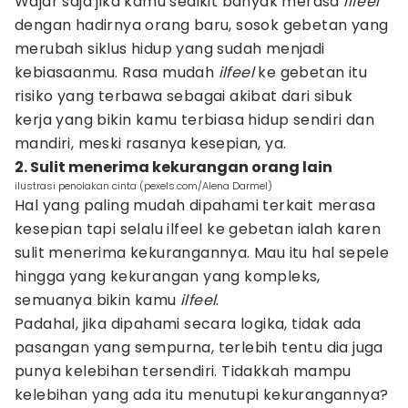
Wajar saja jika kamu sedikit banyak merasa
ilfeel
dengan hadirnya orang baru, sosok gebetan yang
merubah siklus hidup yang sudah menjadi
kebiasaanmu. Rasa mudah
ilfeel
ke gebetan itu
risiko yang terbawa sebagai akibat dari sibuk
kerja yang bikin kamu terbiasa hidup sendiri dan
mandiri, meski rasanya kesepian, ya.
2. Sulit menerima kekurangan orang lain
ilustrasi penolakan cinta (pexels.com/Alena Darmel)
Hal yang paling mudah dipahami terkait merasa
kesepian tapi selalu ilfeel ke gebetan ialah karen
sulit menerima kekurangannya. Mau itu hal sepele
hingga yang kekurangan yang kompleks,
semuanya bikin kamu
ilfeel
.
Padahal, jika dipahami secara logika, tidak ada
pasangan yang sempurna, terlebih tentu dia juga
punya kelebihan tersendiri. Tidakkah mampu
kelebihan yang ada itu menutupi kekurangannya?