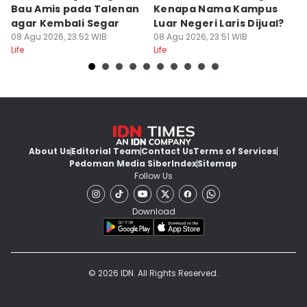
Bau Amis pada Talenan
Kenapa Nama Kampus
F
agar Kembali Segar
Luar Negeri Laris Dijual?
T
08 Agu 2026, 23:52 WIB
08 Agu 2026, 23:51 WIB
M
08
Life
Life
Lif
About Us
Editorial Team
Contact Us
Terms of Services
Pedoman Media Siber
Index
Sitemap
Follow Us
Download
© 2026 IDN. All Rights Reserved.