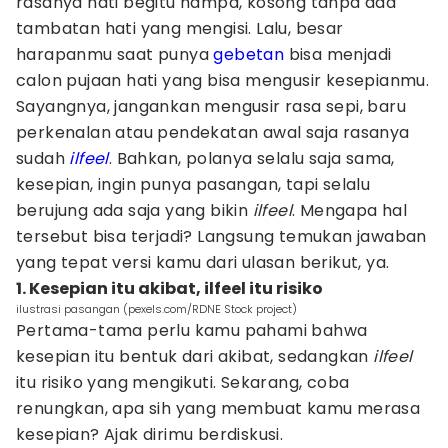
rasanya hati begitu hampa, kosong tanpa ada
tambatan hati yang mengisi. Lalu, besar
harapanmu saat punya
gebetan
bisa menjadi
calon pujaan hati yang bisa mengusir kesepianmu.
Sayangnya, jangankan mengusir rasa sepi, baru
perkenalan atau pendekatan awal saja rasanya
sudah
ilfeel
. Bahkan, polanya selalu saja sama,
kesepian, ingin punya pasangan, tapi selalu
berujung ada saja yang bikin
ilfeel
. Mengapa hal
tersebut bisa terjadi? Langsung temukan jawaban
yang tepat versi kamu dari ulasan berikut, ya.
1. Kesepian itu akibat, ilfeel itu risiko
ilustrasi pasangan (pexels.com/RDNE Stock project)
Pertama-tama perlu kamu pahami bahwa
kesepian itu bentuk dari akibat, sedangkan
ilfeel
itu risiko yang mengikuti. Sekarang, coba
renungkan, apa sih yang membuat kamu merasa
kesepian? Ajak dirimu berdiskusi.