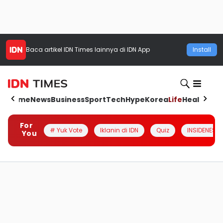
Baca artikel
IDN Times
lainnya di IDN App
Install
Home
News
Business
Sport
Tech
Hype
Korea
Life
Health
Aut
For
# Yuk Vote
Iklanin di IDN
Quiz
INSIDENESIA
You