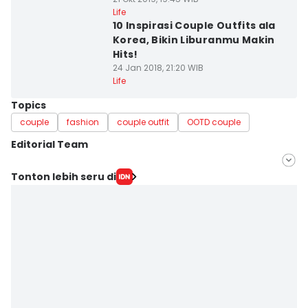
Life
10 Inspirasi Couple Outfits ala
Korea, Bikin Liburanmu Makin
Hits!
24 Jan 2018, 21:20 WIB
Life
Topics
couple
fashion
couple outfit
OOTD couple
Editorial Team
Editor
Tonton lebih seru di
Pinka Wima Wima
Editor
Ulfa Luthfia Hidayatty