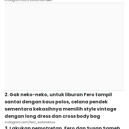
instagram.com/susansameeh
2. Gak neko-neko, untuk liburan Fero tampil
santai dengan kaus polos, celana pendek
sementara kekasihnya memilih style vintage
dengan long dress dan cross body bag
instagram.com/fero_walandouw
3. Lakukan pemotretan, Fero dan Susan Sameh