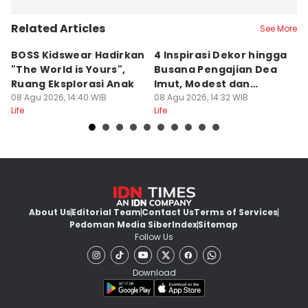
Related Articles
See More
BOSS Kidswear Hadirkan
4 Inspirasi Dekor hingga
K
"The World is Yours",
Busana Pengajian Dea
K
Ruang Eksplorasi Anak
Imut, Modest dan
S
08 Agu 2026, 14:40 WIB
Anggun!
08 Agu 2026, 14:32 WIB
08
Life
Life
Lif
About Us
Editorial Team
Contact Us
Terms of Services
Pedoman Media Siber
Index
Sitemap
Follow Us
Download