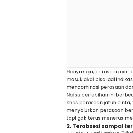
Hanya saja, perasaan cinta
masuk akal bisa jadi indika
mendominasi perasaan dan 
Nafsu berlebihan ini ber
khas perasaan jatuh cinta, 
menyalurkan perasaan ber
tapi gak terus menerus men
2. Terobsesi sampai ter
ilustrasi korban pelet (pexels.com/Cotton