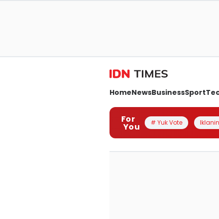
Home
News
Business
Sport
Te
For
# Yuk Vote
Iklanin
You