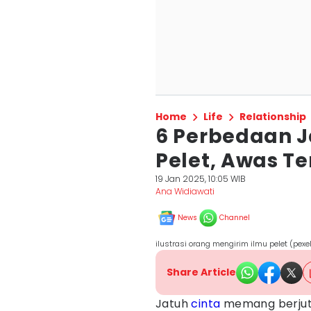
Home
Life
Relationship
6 Perbedaan J
Pelet, Awas Te
19 Jan 2025, 10:05 WIB
Ana Widiawati
News
Channel
ilustrasi orang mengirim ilmu pelet (pex
Share Article
Jatuh
cinta
memang berjuta 