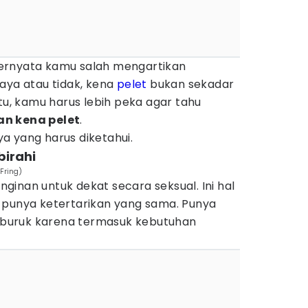
ernyata kamu salah mengartikan
aya atau tidak, kena
pelet
bukan sekadar
itu, kamu harus lebih peka agar tahu
an kena pelet
.
a yang harus diketahui.
birahi
Fring)
inginan untuk dekat secara seksual. Ini hal
 punya ketertarikan yang sama. Punya
al buruk karena termasuk kebutuhan