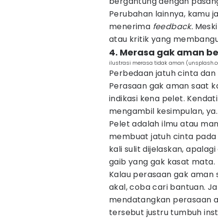
bergantung dengan pasan
Perubahan lainnya, kamu j
menerima
feedback.
Meski
atau kritik yang memban
4. Merasa gak aman be
ilustrasi merasa tidak aman (unsplash
Perbedaan jatuh cinta dan
Perasaan gak aman saat k
indikasi kena pelet. Kenda
mengambil kesimpulan, ya.
Pelet adalah ilmu atau man
membuat jatuh cinta pada s
kali sulit dijelaskan, apala
gaib yang gak kasat mata.
Kalau perasaan gak aman 
akal, coba cari bantuan. J
mendatangkan perasaan am
tersebut justru tumbuh ins