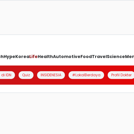
ch
Hype
Korea
Life
Health
Automotive
Food
Travel
Science
Me
 di IDN
Quiz
INSIDENESIA
#LokalBerdaya
Profil Dokter