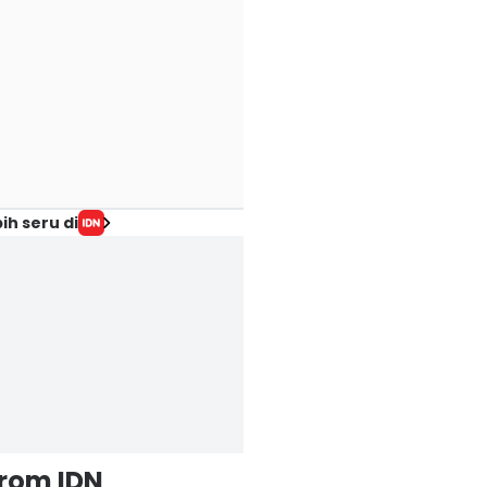
ih seru di
from IDN