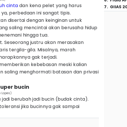
6
.
Piala A
tuh cinta
dan kena pelet yang harus
7
.
GIIAS 2
 ya, perbedaan ini sangat tipis.
an disertai dengan keinginan untuk
ng saling mencintai akan berusaha hidup
menemani hingga tua.
. Seseorang justru akan merasakan
ris tergila-gila. Misalnya, marah
iharapkannya gak terjadi.
h memberikan kebebasan meski kalian
n saling menghormati batasan dan privasi
super bucin
a Lopes)
 jadi berubah jadi bucin (budak cinta).
toleransi jika bucinnya gak sampai