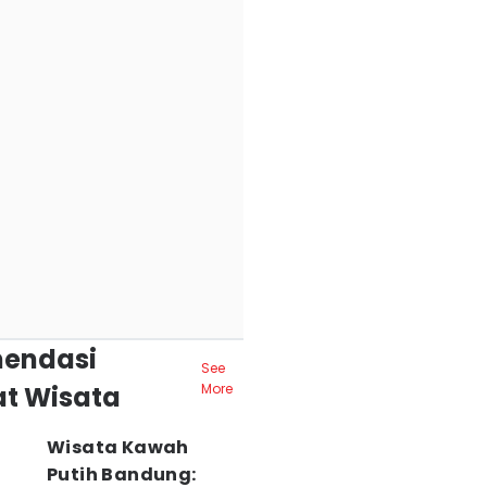
endasi
See
t Wisata
More
Wisata Kawah
Putih Bandung: