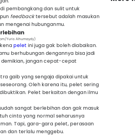
gan.
adi pembangkang dan sulit untuk
pun
feedback
tersebut adalah masukan
gun mengenai hubunganmu.
rlebihan
.com/Yuris Alhumaydy)
 kena
pelet
ini juga gak boleh diabaikan.
amu berhubungan dengannya bisa jadi
ti demikian, jangan cepat-cepat
tra gaib yang sengaja dipakai untuk
eseorang. Oleh karena itu, pelet sering
gi dibuktikan. Pelet berkaitan dengan ilmu
sudah sangat berlebihan dan gak masuk
atuh cinta yang normal seharusnya
an. Tapi, gara-gara pelet, perasaan
tan dan terlalu menggebu.