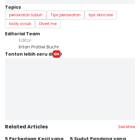
Topics
perawatan tubuh
Tips perawatan
tips skincare
body scrub
Divert me
Editorial Team
Editor
Intan Pratiwi Buchr
Tonton lebih seru di
Related Articles
See More
5 Perbedaan Kecil yang
5 Sudut Pandang yang
I