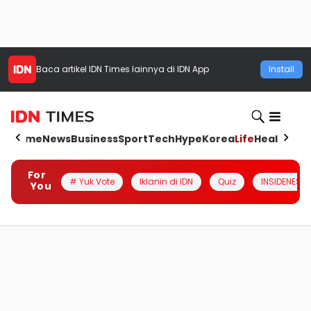
Baca artikel
IDN Times
lainnya di IDN App
Install
Home
News
Business
Sport
Tech
Hype
Korea
Life
Health
Aut
For
# Yuk Vote
Iklanin di IDN
Quiz
INSIDENESIA
You