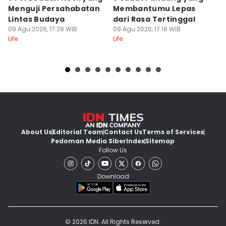
Menguji Persahabatan
Membantumu Lepas
P
Lintas Budaya
dari Rasa Tertinggal
T
09 Agu 2026, 17:28 WIB
09 Agu 2026, 17:18 WIB
09
Life
Life
Lif
About Us
Editorial Team
Contact Us
Terms of Services
Pedoman Media Siber
Index
Sitemap
Follow Us
Download
© 2026 IDN. All Rights Reserved.