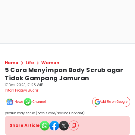
Home
Life
Women
5 Cara Menyimpan Body Scrub agar
Tidak Gampang Jamuran
17 Des 2023, 21:25 WIB
Intan Pratiwi Buchr
News
Channel
Add Us on Google
produk body scrub (pexels.com/Nadine Elephant)
Share Article