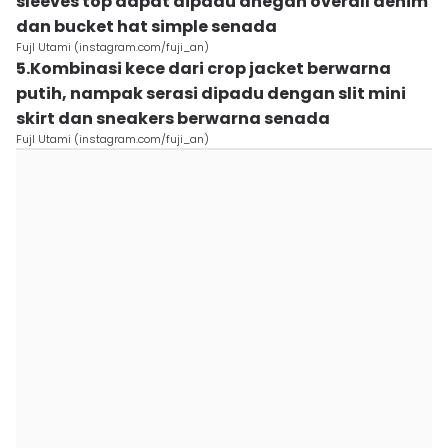
sleeves top dapat dipadu dnegan overall denim
dan bucket hat simple senada
FujI Utami (instagram.com/fuji_an)
5.Kombinasi kece dari crop jacket berwarna
putih, nampak serasi dipadu dengan slit mini
skirt dan sneakers berwarna senada
FujI Utami (instagram.com/fuji_an)