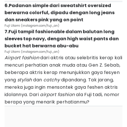
6.Padanan simple dari sweatshirt oversized
berwarna colorful, dipadu dengan long jeans
dan sneakers pink yang on point
FujI Utami (instagram.com/fuji_an)
7.Fuji tampil fashionable dalam balutan long
sleeves top navy, dengan high waist pants dan
bucket hat berwarna abu-abu
FujI Utami (instagram.com/fuji_an)
Airport fashion
dari aktris atau selebritis kerap kali
mencuri perhatian anak muda atau Gen Z. Sebab,
beberapa aktris kerap menunjukkan gaya fesyen
yang
stylish
dan
catchy
dipandang. Tak jarang,
mereka juga ingin mensontek gaya feshen aktris
idolannya. Dari
airport fashion
ala Fuji tadi, nomor
berapa yang menarik perhatianmu?