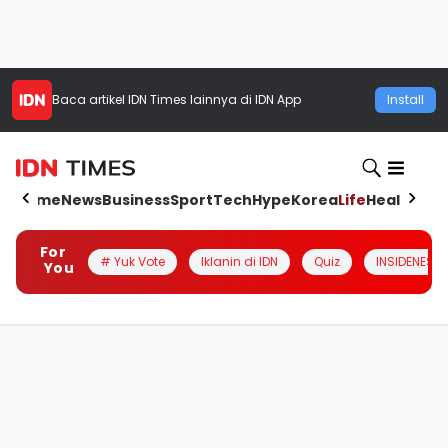
Baca artikel
IDN Times
lainnya di IDN App
Install
Home
News
Business
Sport
Tech
Hype
Korea
Life
Health
Aut
For
# Yuk Vote
Iklanin di IDN
Quiz
INSIDENESIA
You