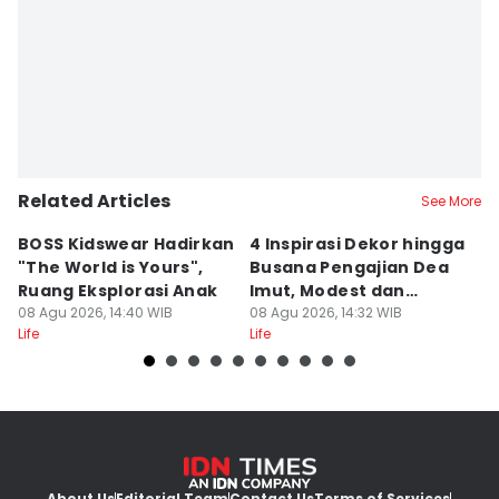
Related Articles
See More
BOSS Kidswear Hadirkan
4 Inspirasi Dekor hingga
K
"The World is Yours",
Busana Pengajian Dea
K
Ruang Eksplorasi Anak
Imut, Modest dan
S
08 Agu 2026, 14:40 WIB
Anggun!
08 Agu 2026, 14:32 WIB
08
Life
Life
Lif
About Us
Editorial Team
Contact Us
Terms of Services